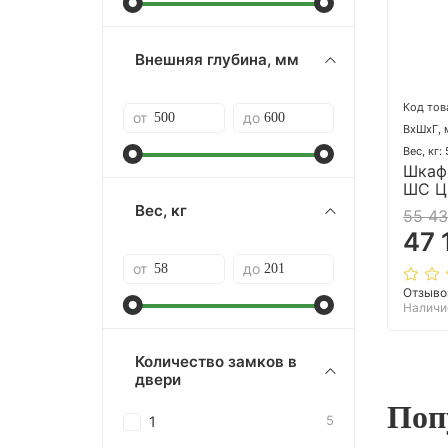
Внешняя глубина, мм
Код тов
от
до
ВхШхГ, 
Вес, кг:
Шкаф
ШС Ц
Вес, кг
55 43
47 
от
до
Отзыво
Наличи
Количество замков в
двери
Поп
1
5