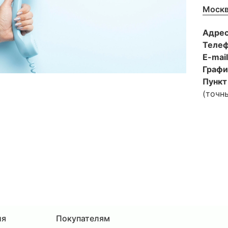
Москв
Адре
Теле
E-mai
Графи
Пункт
(точн
ия
Покупателям