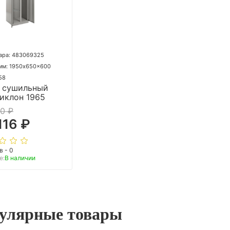
ара: 483069325
мм: 1950x650x600
 58
 сушильный
иклон 1965
0 ₽
116 ₽
в - 0
е:
В наличии
улярные товары