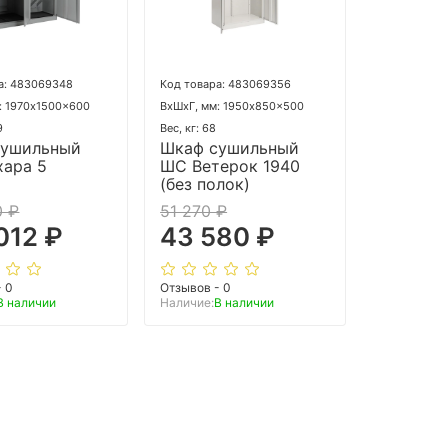
а: 483069348
Код товара: 483069356
: 1970x1500x600
ВхШхГ, мм: 1950x850x500
9
Вес, кг: 68
сушильный
Шкаф сушильный
ара 5
ШС Ветерок 1940
(без полок)
0 ₽
51 270 ₽
012 ₽
43 580 ₽
- 0
Отзывов - 0
В наличии
Наличие:
В наличии