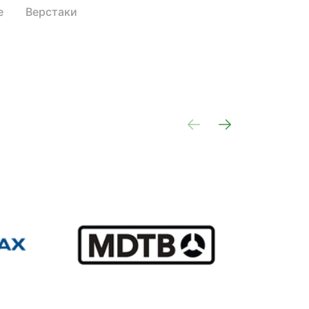
е
Верстаки