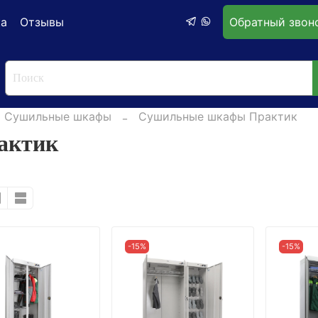
ка
Отзывы
Обратный звон
Cушильные шкафы
Сушильные шкафы Практик
актик
-15%
-15%