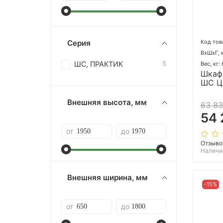
Код тов
Серия
ВхШхГ, 
ШС, ПРАКТИК
5
Вес, кг:
Шкаф
ШС Ц
Внешняя высота, мм
63 83
54 
от
до
Отзыво
Наличи
Внешняя ширина, мм
-15%
от
до