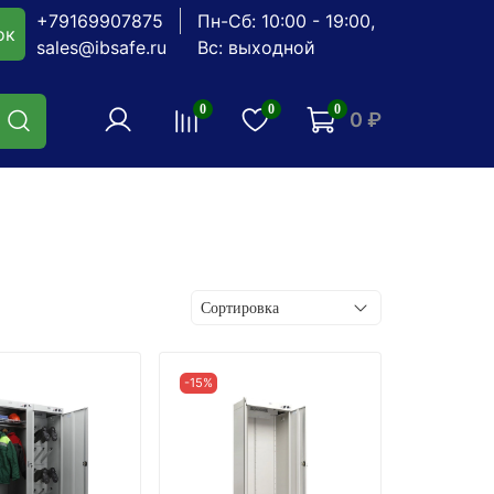
+79169907875
Пн-Сб: 10:00 - 19:00,
ок
sales@ibsafe.ru
Вс: выходной
0
0
0
0 ₽
-15%