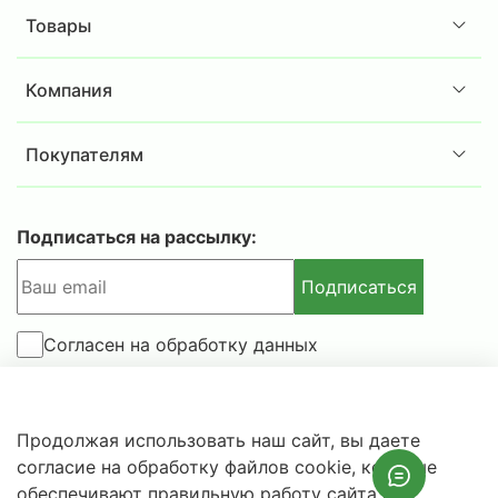
Товары
Компания
Покупателям
Подписаться на рассылку:
Подписаться
Согласен на обработку данных
© 2025-2026 IBSAFE.RU – Интернет-магазин сейфов и
Продолжая использовать наш сайт, вы даете
металлической мебели.
согласие на обработку файлов cookie, которые
Информация о розничных ценах, технических
обеспечивают правильную работу сайта и