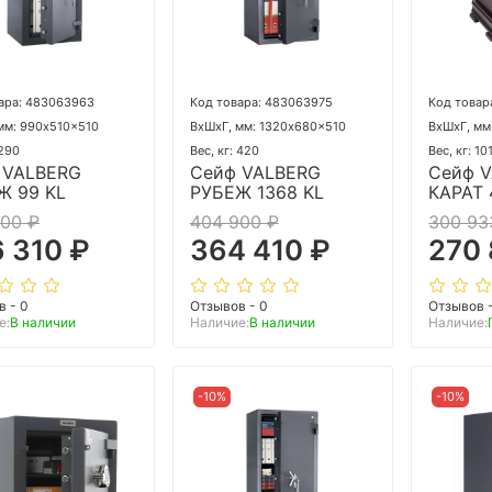
ара: 483063963
Код товара: 483063975
Код товар
мм: 990x510x510
ВхШхГ, мм: 1320x680x510
ВхШхГ, мм
 290
Вес, кг: 420
Вес, кг: 10
 VALBERG
Сейф VALBERG
Сейф 
Ж 99 KL
РУБЕЖ 1368 KL
КАРАТ 
900 ₽
404 900 ₽
300 93
 310 ₽
364 410 ₽
270
в - 0
Отзывов - 0
Отзывов 
е:
В наличии
Наличие:
В наличии
Наличие:
-10%
-10%