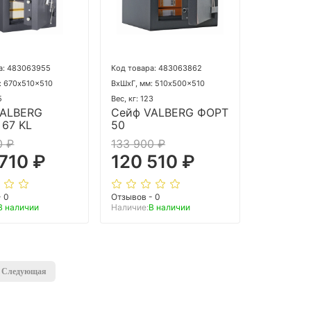
а: 483063955
Код товара: 483063862
: 670x510x510
ВхШхГ, мм: 510x500x510
5
Вес, кг: 123
VALBERG
Сейф VALBERG ФОРТ
67 KL
50
0 ₽
133 900 ₽
710 ₽
120 510 ₽
- 0
Отзывов - 0
В наличии
Наличие:
В наличии
Следующая