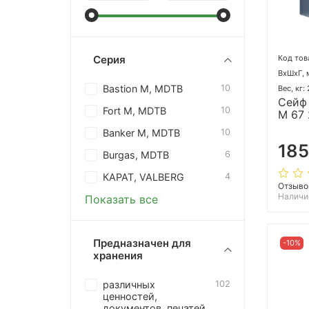
Код тов
Серия
ВхШхГ, 
Bastion M, MDTB
10
Вес, кг:
Сейф 
Fort M, MDTB
10
M 67
Banker M, MDTB
10
185
Burgas, MDTB
6
КАРАТ, VALBERG
4
Отзыво
Наличи
Показать все
Предназначен для
-10%
хранения
различных
102
ценностей,
документов, печатей