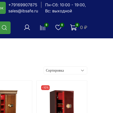
+79169907875
Пн-Сб: 10:00 - 19:00,
ок
sales@ibsafe.ru
Вс: выходной
0
0
0
0 ₽
-10%