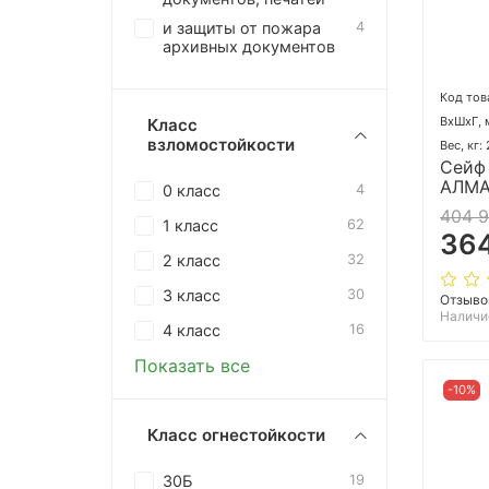
и защиты от пожара
4
архивных документов
Код тов
ВхШхГ, 
Класс
взломостойкости
Вес, кг:
Сейф
АЛМА
0 класс
4
404 
1 класс
62
364
2 класс
32
3 класс
30
Отзыво
Наличи
4 класс
16
Показать все
-10%
Класс огнестойкости
30Б
19