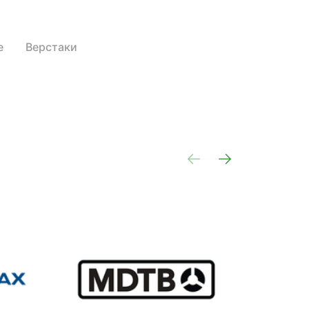
е
Верстаки