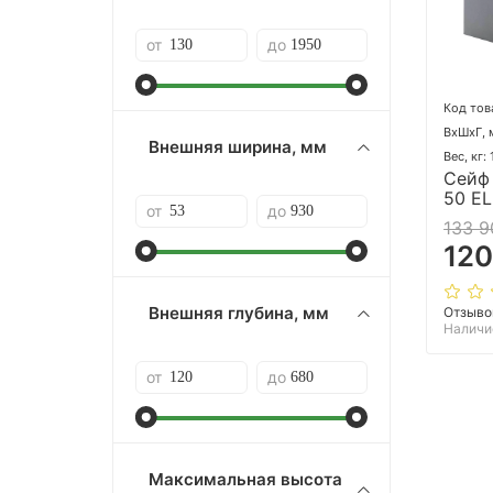
от
до
Код тов
ВхШхГ, 
Внешняя ширина, мм
Вес, кг:
Сейф
50 EL
от
до
133 9
120
Внешняя глубина, мм
Отзыво
Наличи
от
до
Максимальная высота