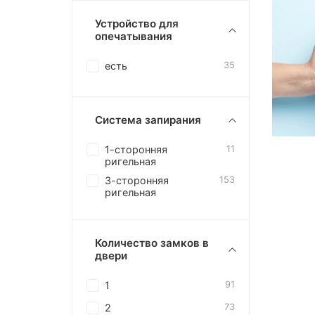
Устройство для
опечатывания
есть
35
Система запирания
1-сторонняя
11
ригельная
3-сторонняя
153
ригельная
Количество замков в
двери
1
91
2
73