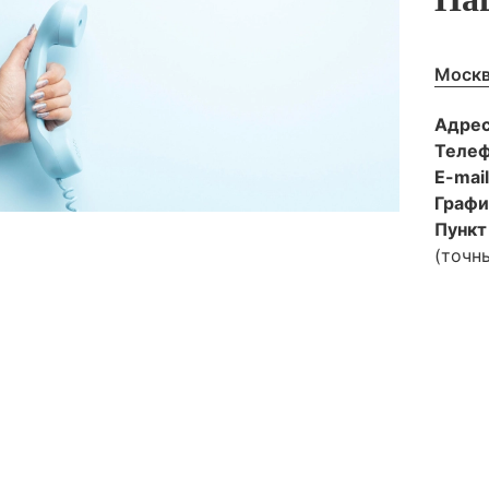
Москв
Адре
Теле
E-mai
Графи
Пункт
(точн