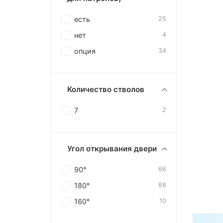
есть
25
нет
4
опция
34
Количество стволов
7
2
Угол открывания двери
90°
66
180°
88
160°
10