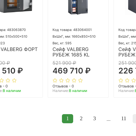
ара: 483063870
Код товара: 483064001
Код товар
мм: 510x500x510
ВхШхГ, мм: 1660x850x510
ВхШхГ, мм
 123
Вес, кг: 595
Вес, кг: 21
 VALBERG ФОРТ
Сейф VALBERG
Сейф 
РУБЕЖ 1685 KL
РУБЕЖ 
00 ₽
521 900 ₽
251 90
 510 ₽
469 710 ₽
226 
в - 0
Отзывов - 0
Отзывов 
е:
В наличии
Наличие:
В наличии
Наличие:
1
2
3
11
…