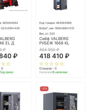
а: 483064564
Код товара: 483063989
: 622x560x435
ВхШхГ, мм: 1660x680x510
1
Вес, кг: 520
VALBERG
Сейф VALBERG
46 EL Д
РУБЕЖ 1668 KL
3 ₽
464 900 ₽
 840 ₽
418 410 ₽
- 0
Отзывов - 0
Под заказ
Наличие:
В наличии
-10%