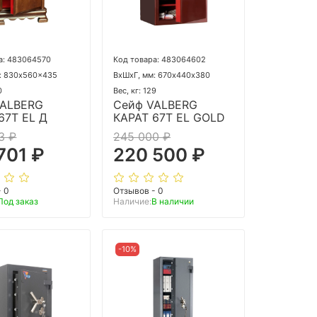
а: 483064570
Код товара: 483064602
: 830x560x435
ВхШхГ, мм: 670х440х380
0
Вес, кг: 129
VALBERG
Сейф VALBERG
67T EL Д
КАРАТ 67Т EL GOLD
3 ₽
245 000 ₽
701 ₽
220 500 ₽
- 0
Отзывов - 0
Под заказ
Наличие:
В наличии
-10%