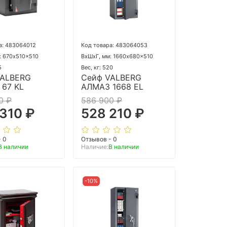
а: 483064012
Код товара: 483064053
: 670x510x510
ВхШхГ, мм: 1660x680x510
5
Вес, кг: 520
VALBERG
Сейф VALBERG
67 KL
АЛМАЗ 1668 EL
0 ₽
586 900 ₽
310 ₽
528 210 ₽
- 0
Отзывов - 0
В наличии
Наличие:
В наличии
-10%