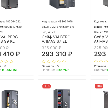
ара: 483064022
Код товара: 483064018
Код товар
мм: 990x510x510
ВхШхГ, мм: 670x510x510
ВхШхГ, мм
 290
Вес, кг: 215
Вес, кг: 21
 VALBERG
Сейф VALBERG
Сейф 
З 99 KL
АЛМАЗ 67 EL
АЛМАЗ 
900 ₽
325 900 ₽
325 90
 410 ₽
293 310 ₽
293 
в - 0
Отзывов - 0
Отзывов 
е:
В наличии
Наличие:
В наличии
Наличие:
-10%
-10%