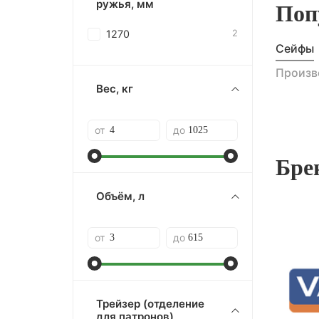
ружья, мм
Поп
1270
2
Сейфы
Произв
Вес, кг
от
до
Бре
Объём, л
от
до
Трейзер (отделение
для патронов)