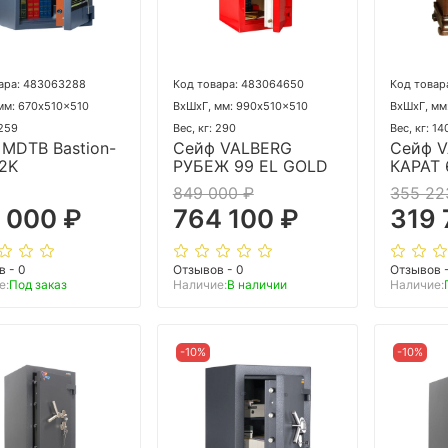
ара: 483063288
Код товара: 483064650
Код товар
мм: 670x510x510
ВхШхГ, мм: 990x510x510
ВхШхГ, мм
 259
Вес, кг: 290
Вес, кг: 14
MDTB Bastion-
Сейф VALBERG
Сейф 
 2K
РУБЕЖ 99 EL GOLD
КАРАТ 
849 000 ₽
355 22
 000 ₽
764 100 ₽
319 
в - 0
Отзывов - 0
Отзывов 
е:
Под заказ
Наличие:
В наличии
Наличие:
-10%
-10%