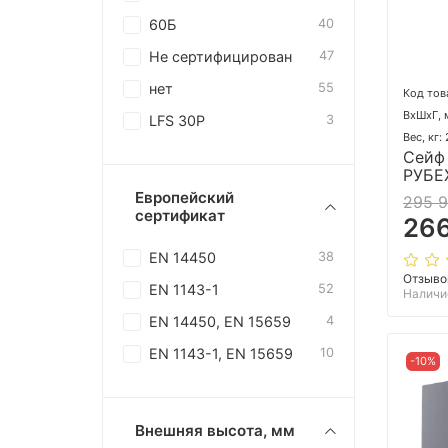
60Б
40
Не сертифицирован
47
нет
55
Код тов
ВхШхГ, 
LFS 30P
3
Вес, кг:
Сейф
РУБЕ
Европейский
295 
сертификат
266
EN 14450
38
Отзыво
EN 1143-1
52
Наличи
EN 14450, EN 15659
4
EN 1143-1, EN 15659
10
-10%
Внешняя высота, мм