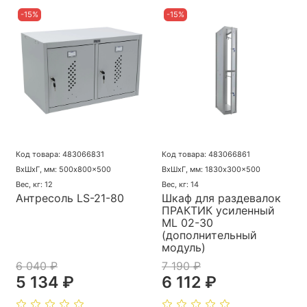
-15%
-15%
Код товара: 483066831
Код товара: 483066861
ВхШхГ, мм: 500x800x500
ВхШхГ, мм: 1830x300x500
Вес, кг: 12
Вес, кг: 14
Антресоль LS-21-80
Шкаф для раздевалок
ПРАКТИК усиленный
ML 02-30
(дополнительный
модуль)
6 040 ₽
7 190 ₽
5 134 ₽
6 112 ₽