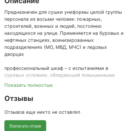
Описание
Предназначен для сушки униформы целой группы
персонала из восьми человек: пожарных,
строителей, военных и людей, постоянно
находящихся на улице. Применяется на буровых и
нефтяных станциях, военизированных
подразделениях (МО, МВД, МЧС) и ледовых
дворцах
профессиональный шкаф – с испытаниями в
суровых условиях, обладающий повышенными
характеристиками сушки одежды и обуви
Показать полностью
шкаф состоит из двух независимых секций. Первая
двухдверная для одежды, с перекладиной для
Отзывы
вешалок и полкой. Вторая - для сушки обуви,
оборудована патрубками для её развешивания
Отзывов еще никто не оставлял
каждый патрубок для обуви оснащён инерционным
клапаном, перекрывающим подачу воздуха, если
Написать отзыв