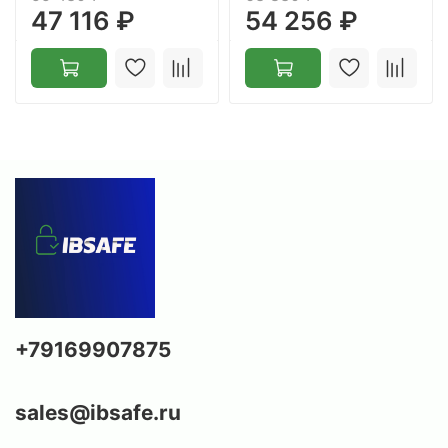
47 116 ₽
54 256 ₽
+79169907875
sales@ibsafe.ru