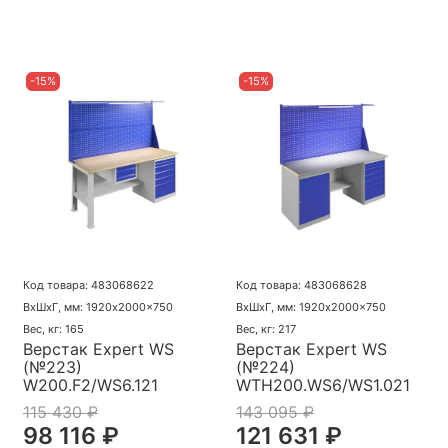
-15%
-15%
Код товара: 483068622
Код товара: 483068628
ВхШхГ, мм: 1920x2000x750
ВхШхГ, мм: 1920x2000x750
Вес, кг: 165
Вес, кг: 217
Верстак Expert WS
Верстак Expert WS
(№223)
(№224)
W200.F2/WS6.121
WTH200.WS6/WS1.021
115 430 ₽
143 095 ₽
98 116 ₽
121 631 ₽