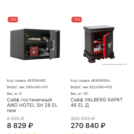
-10%
-10%
Код товара: 483064482
Код товара: 483064564
ВхШхГ, мм: 280x340x310
ВхШхГ, мм: 622x560x435
Вес, кг: 8
Вес, кг: 101
Сейф гостиничный
Сейф VALBERG КАРАТ
AIKO HOTEL SH 28 EL
46 EL Д
new
9 810 ₽
300 933 ₽
8 829 ₽
270 840 ₽