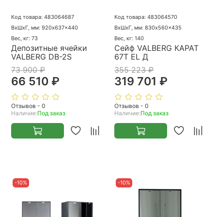
Код товара: 483064687
Код товара: 483064570
ВхШхГ, мм: 920x637x440
ВхШхГ, мм: 830x560x435
Вес, кг: 73
Вес, кг: 140
Депозитные ячейки
Сейф VALBERG КАРАТ
VALBERG DB-2S
67T EL Д
73 900 ₽
355 223 ₽
66 510 ₽
319 701 ₽
Отзывов - 0
Отзывов - 0
Наличие:
Под заказ
Наличие:
Под заказ
-10%
-10%