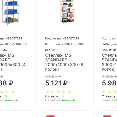
ара: 483067023
Код товара: 483067028
Код товар
мм: 1850x1000x600
ВхШхГ, мм: 2000x1000x300
ВхШхГ, мм
 18.36
Вес, кг: 16
Вес, кг: 19
лаж MS
Стеллаж MS
Стелл
DART
STANDART
STAND
1000х600 (4
2000х1000х300 (6
2000х1
)
полок)
полок)
 ₽
6 025 ₽
7 035 
38 ₽
5 121 ₽
5 98
в - 0
Отзывов - 0
Отзывов 
е:
В наличии
Наличие:
В наличии
Наличие: