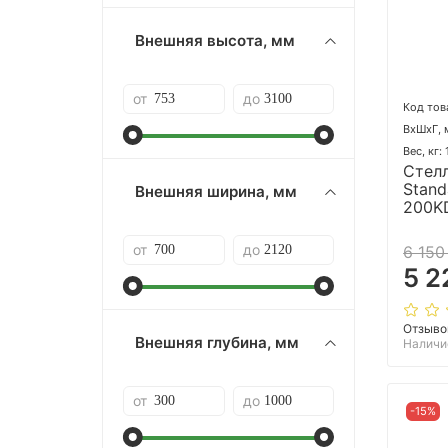
Внешняя высота, мм
от
до
Код тов
ВхШхГ, 
Вес, кг:
Стел
Stand
Внешняя ширина, мм
200K
от
до
6 150
5 2
Отзыво
Внешняя глубина, мм
Наличи
от
до
-15%