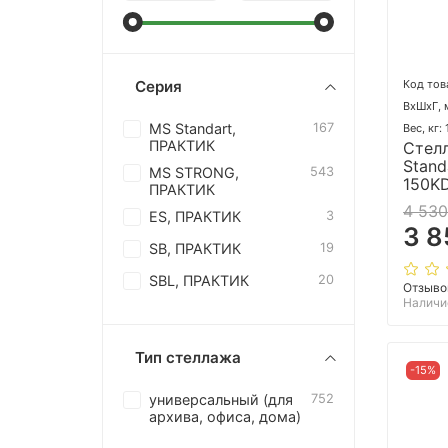
Код тов
Серия
ВхШхГ, 
MS Standart,
167
Вес, кг:
ПРАКТИК
Стел
Stand
MS STRONG,
543
150K
ПРАКТИК
4 530
ES, ПРАКТИК
3
3 8
SB, ПРАКТИК
19
SBL, ПРАКТИК
20
Отзыво
Наличи
Тип стеллажа
-15%
универсальный (для
752
архива, офиса, дома)