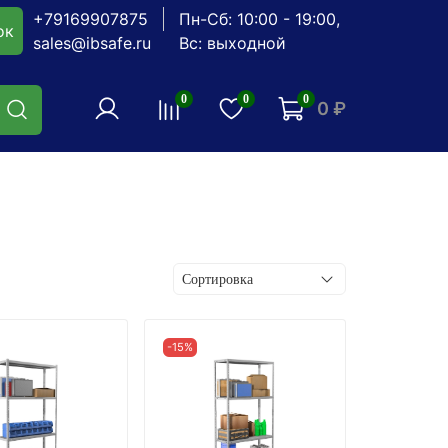
+79169907875
Пн-Сб: 10:00 - 19:00,
ок
sales@ibsafe.ru
Вс: выходной
0
0
0
0 ₽
-15%