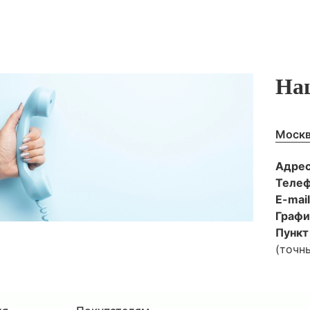
На
Москв
Адре
Теле
E-mai
Графи
Пункт
(точн