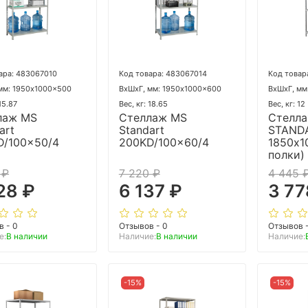
ара: 483067010
Код товара: 483067014
Код товар
мм: 1950x1000x500
ВхШхГ, мм: 1950x1000x600
ВхШхГ, мм
 15.87
Вес, кг: 18.65
Вес, кг: 12
лаж MS
Стеллаж MS
Стелл
art
Standart
STAND
D/100x50/4
200KD/100x60/4
1850х1
полки)
 ₽
7 220 ₽
4 445 
28 ₽
6 137 ₽
3 77
в - 0
Отзывов - 0
Отзывов 
е:
В наличии
Наличие:
В наличии
Наличие:
-15%
-15%