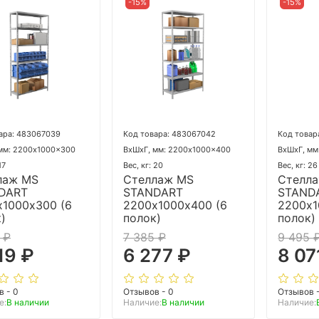
-15%
-15%
ара: 483067039
Код товара: 483067042
Код товар
мм: 2200x1000x300
ВхШхГ, мм: 2200x1000x400
ВхШхГ, мм
17
Вес, кг: 20
Вес, кг: 26
лаж MS
Стеллаж MS
Стелл
DART
STANDART
STAND
х1000х300 (6
2200х1000х400 (6
2200х1
)
полок)
полок)
 ₽
7 385 ₽
9 495 
19 ₽
6 277 ₽
8 07
в - 0
Отзывов - 0
Отзывов 
е:
В наличии
Наличие:
В наличии
Наличие: