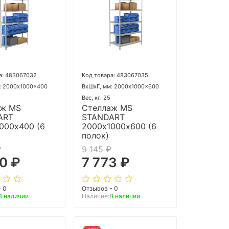
а: 483067032
Код товара: 483067035
: 2000x1000x400
ВхШхГ, мм: 2000x1000x600
Вес, кг: 25
аж MS
Стеллаж MS
ART
STANDART
000х400 (6
2000х1000х600 (6
полок)
₽
9 145 ₽
0 ₽
7 773 ₽
- 0
Отзывов - 0
В наличии
Наличие:
В наличии