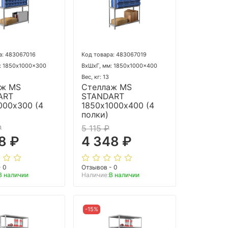
а: 483067016
Код товара: 483067019
: 1850x1000x300
ВхШхГ, мм: 1850x1000x400
Вес, кг: 13
аж MS
Стеллаж MS
ART
STANDART
000х300 (4
1850х1000х400 (4
полки)
₽
5 115 ₽
8 ₽
4 348 ₽
- 0
Отзывов - 0
В наличии
Наличие:
В наличии
-15%