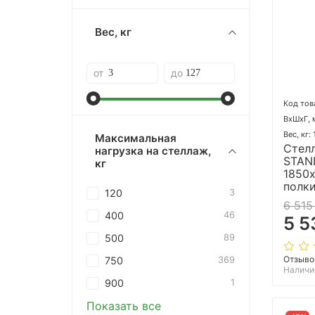
Вес, кг
от
до
Код тов
ВхШхГ, 
Вес, кг:
Максимальная
Стел
нагрузка на стеллаж,
STAN
кг
1850х
полки
120
3
6 515
400
46
5 5
500
89
Отзыво
750
369
Наличи
900
1
Показать все