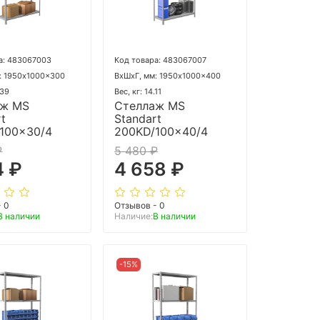
а: 483067003
Код товара: 483067007
: 1950x1000x300
ВхШхГ, мм: 1950x1000x400
.39
Вес, кг: 14.11
аж MS
Стеллаж MS
rt
Standart
100x30/4
200KD/100x40/4
₽
5 480 ₽
4 ₽
4 658 ₽
- 0
Отзывов - 0
В наличии
Наличие:
В наличии
-15%