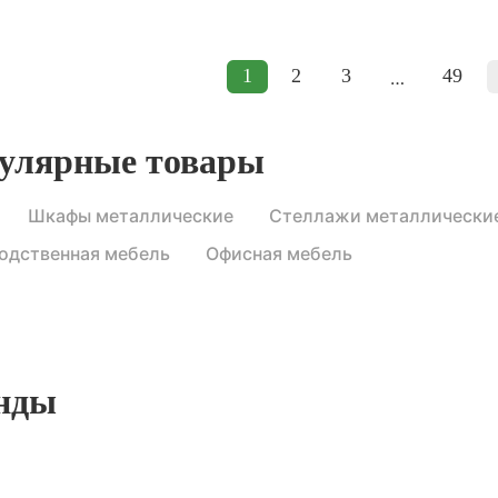
1
2
3
49
…
улярные товары
Шкафы металлические
Стеллажи металлически
одственная мебель
Офисная мебель
нды