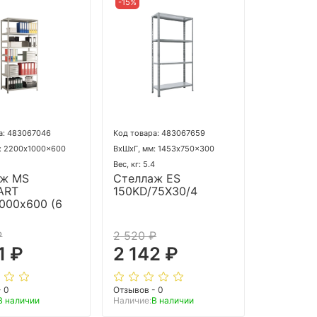
-15%
а: 483067046
Код товара: 483067659
: 2200x1000x600
ВхШхГ, мм: 1453x750x300
Вес, кг: 5.4
аж MS
Стеллаж ES
ART
150KD/75Х30/4
000х600 (6
₽
2 520 ₽
1 ₽
2 142 ₽
- 0
Отзывов - 0
В наличии
Наличие:
В наличии