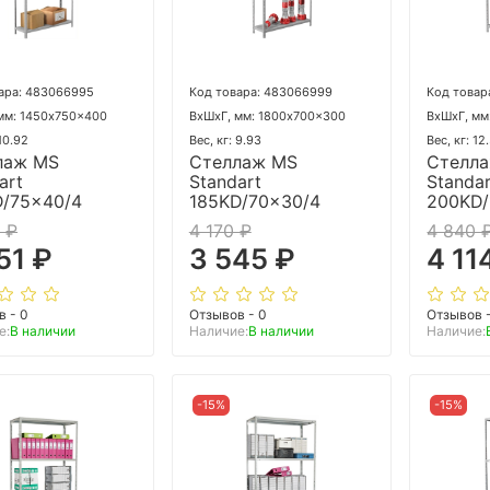
ара: 483066995
Код товара: 483066999
Код товар
мм: 1450x750x400
ВхШхГ, мм: 1800x700x300
ВхШхГ, мм
 10.92
Вес, кг: 9.93
Вес, кг: 12
лаж MS
Стеллаж MS
Стелл
art
Standart
Standa
D/75x40/4
185KD/70x30/4
200KD/
 ₽
4 170 ₽
4 840 
51 ₽
3 545 ₽
4 11
в - 0
Отзывов - 0
Отзывов 
е:
В наличии
Наличие:
В наличии
Наличие:
-15%
-15%