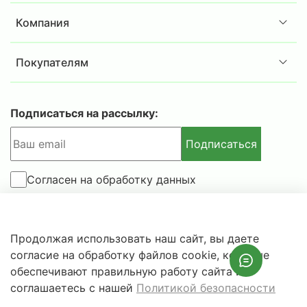
Компания
Покупателям
Подписаться на рассылку:
Подписаться
Согласен на обработку данных
© 2025-2026 IBSAFE.RU – Интернет-магазин сейфов и
Продолжая использовать наш сайт, вы даете
металлической мебели.
согласие на обработку файлов cookie, которые
Информация о розничных ценах, технических
обеспечивают правильную работу сайта и
характеристиках, наличии на складе носит справочный
соглашаетесь с нашей
Политикой безопасности
характер и не является публичной офертой.