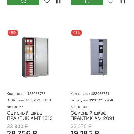
-15%
-15%
Код товара: 483066788
Код товара: 483066731
ВхШхГ, мм: 1830x1215x458
ВхШхГ, мм: 1996x915x458
Вес, кг: 66
Вес, кг: 49
Офисный шкаф
Офисный шкаф
ПРАКТИК AMT 1812
ПРАКТИК AM 2091
33 830 ₽
22 570 ₽
28 756 ₽
19 185 ₽