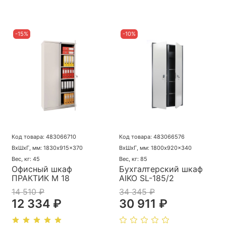
-15%
-10%
Код товара: 483066710
Код товара: 483066576
ВхШхГ, мм: 1830x915x370
ВхШхГ, мм: 1800x920x340
Вес, кг: 45
Вес, кг: 85
Офисный шкаф
Бухгалтерский шкаф
ПРАКТИК M 18
AIKO SL-185/2
14 510 ₽
34 345 ₽
12 334 ₽
30 911 ₽