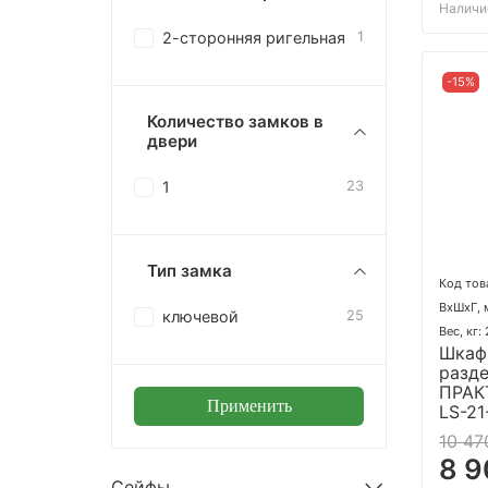
Наличи
2-сторонняя ригельная
1
-15%
Количество замков в
двери
1
23
Тип замка
Код тов
ВхШхГ, 
ключевой
25
Вес, кг:
Шкаф
разд
ПРАК
Применить
LS-21
10 47
8 9
Сейфы