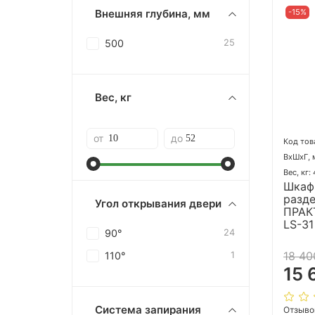
-15%
Внешняя глубина, мм
500
25
Вес, кг
от
до
Код тов
ВхШхГ, 
Вес, кг:
Шкаф
разд
Угол открывания двери
ПРАК
LS-31
90°
24
18 40
110°
1
15 
Система запирания
Отзыво