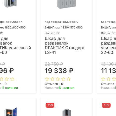
ара: 483066847
Код товара: 483066810
Код товар
мм: 1830x600x500
ВхШхГ, мм: 1830x1170x500
ВхШхГ, мм
 32
Вес, кг: 52
Вес, кг: 30
 для
Шкаф для
Шкаф 
евалок
раздевалок
раздев
ТИК усиленный
ПРАКТИК Стандарт
усилен
1-60
LS-41
22-60
0 ₽
22 750 ₽
13 100 
96 ₽
19 338 ₽
11 1
в - 0
Отзывов - 0
Отзывов 
е:
В наличии
Наличие:
В наличии
Наличие:
-15%
-15%