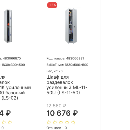
-15%
а: 483066875
Код товара: 483066881
: 1830x300x500
ВхШхГ, мм: 1830x500x500
Вес, кг: 26
для
Шкаф для
алок
раздевалок
ИК усиленный
усиленный ML-11-
30 базовый
50U (LS-11-50)
 (LS-02)
12 560 ₽
4 ₽
10 676 ₽
- 0
Отзывов - 0