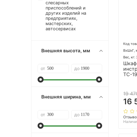
слесарных
приспособлений и
других изделий на
предприятиях,
мастерских,
автосервисах
Код тов
Внешняя высота, мм
ВхШхГ, 
Вес, кг:
Шкаф
инст
от
до
TC-1
19 47
Внешняя ширина, мм
16 
от
до
Отзыво
Наличи