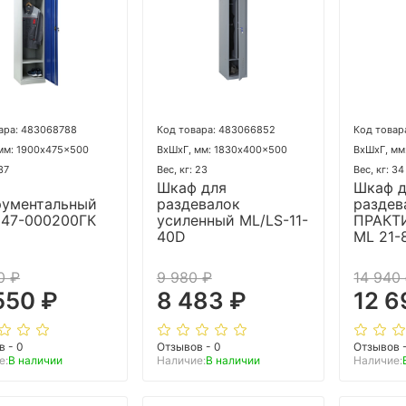
ара: 483068788
Код товара: 483066852
Код товар
мм: 1900x475x500
ВхШхГ, мм: 1830x400x500
ВхШхГ, мм
 37
Вес, кг: 23
Вес, кг: 34
Шкаф для
Шкаф 
рументальный
раздевалок
раздев
947-000200ГК
усиленный ML/LS-11-
ПРАКТ
40D
ML 21-
0 ₽
9 980 ₽
14 940
550 ₽
8 483 ₽
12 6
в - 0
Отзывов - 0
Отзывов 
е:
В наличии
Наличие:
В наличии
Наличие: