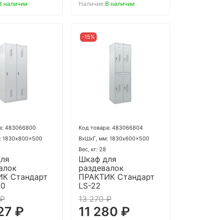
В наличии
Наличие:
В наличии
-15%
а: 483066800
Код товара: 483066804
: 1830x800x500
ВхШхГ, мм: 1830x600x500
Вес, кг: 28
для
Шкаф для
алок
раздевалок
ИК Стандарт
ПРАКТИК Стандарт
80
LS-22
 ₽
13 270 ₽
27 ₽
11 280 ₽