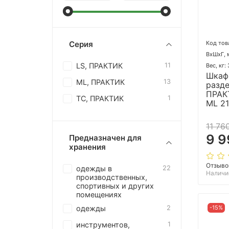
Код тов
Серия
ВхШхГ, 
LS, ПРАКТИК
11
Вес, кг:
Шкаф
ML, ПРАКТИК
13
разд
ПРАК
TC, ПРАКТИК
1
ML 2
11 76
9 9
Предназначен для
хранения
Отзыво
одежды в
22
Наличи
производственных,
спортивных и других
помещениях
-15%
одежды
2
инструментов,
1