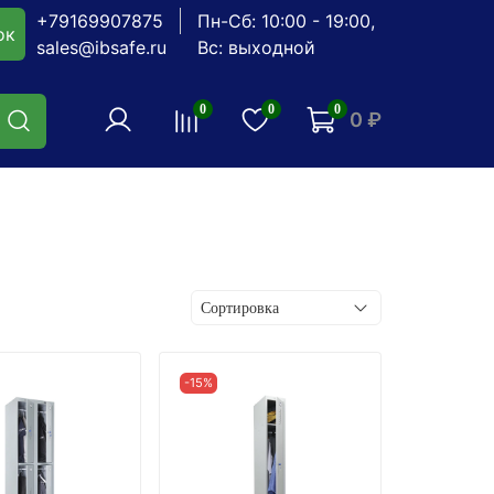
+79169907875
Пн-Сб: 10:00 - 19:00,
ок
sales@ibsafe.ru
Вс: выходной
0
0
0
0 ₽
-15%