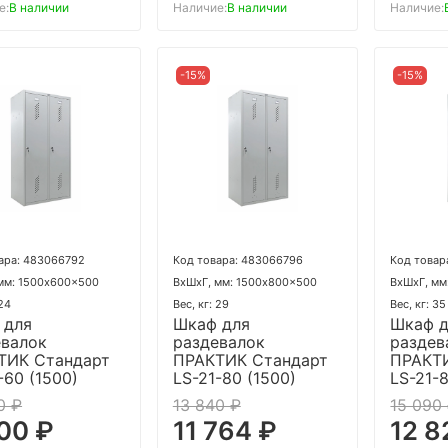
е:
В наличии
Наличие:
В наличии
Наличие:
-15%
-15%
ара: 483066792
Код товара: 483066796
Код товар
мм: 1500x600x500
ВхШхГ, мм: 1500x800x500
ВхШхГ, мм
 24
Вес, кг: 29
Вес, кг: 35
 для
Шкаф для
Шкаф 
евалок
раздевалок
раздев
ТИК Стандарт
ПРАКТИК Стандарт
ПРАКТ
-60 (1500)
LS-21-80 (1500)
LS-21-
0 ₽
13 840 ₽
15 090
00 ₽
11 764 ₽
12 8