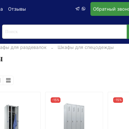
ка
Отзывы
Обратный звон
афы для раздевалок
Шкафы для спецодежды
ы
-15%
-15%