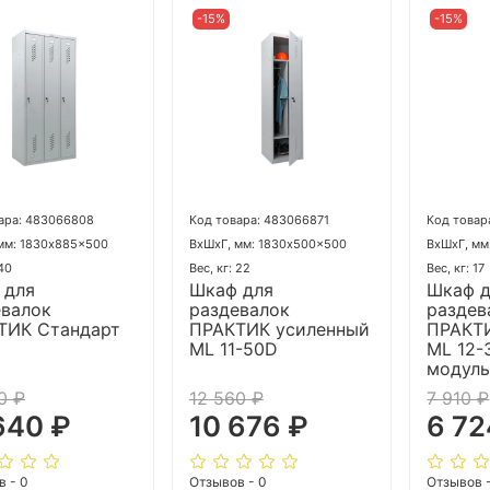
-15%
-15%
ара: 483066808
Код товара: 483066871
Код товар
мм: 1830x885x500
ВхШхГ, мм: 1830x500x500
ВхШхГ, мм
 40
Вес, кг: 22
Вес, кг: 17
 для
Шкаф для
Шкаф 
евалок
раздевалок
раздев
ТИК Стандарт
ПРАКТИК усиленный
ПРАКТ
ML 11-50D
ML 12-
модуль
0 ₽
12 560 ₽
7 910 ₽
640 ₽
10 676 ₽
6 72
в - 0
Отзывов - 0
Отзывов 