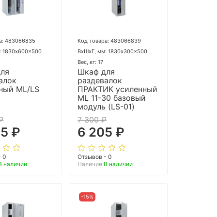
а: 483066835
Код товара: 483066839
: 1830x600x500
ВхШхГ, мм: 1830x300x500
Вес, кг: 17
для
Шкаф для
алок
раздевалок
ный ML/LS
ПРАКТИК усиленный
ML 11-30 базовый
модуль (LS-01)
₽
7 300 ₽
35 ₽
6 205 ₽
- 0
Отзывов - 0
В наличии
Наличие:
В наличии
-15%