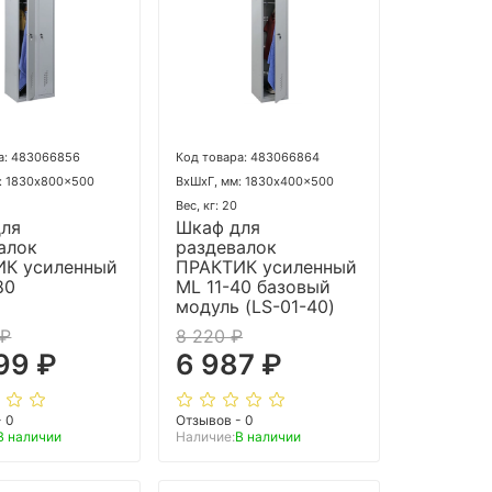
а: 483066856
Код товара: 483066864
: 1830x800x500
ВхШхГ, мм: 1830x400x500
Вес, кг: 20
для
Шкаф для
алок
раздевалок
ИК усиленный
ПРАКТИК усиленный
80
ML 11-40 базовый
модуль (LS-01-40)
 ₽
8 220 ₽
99 ₽
6 987 ₽
- 0
Отзывов - 0
В наличии
Наличие:
В наличии