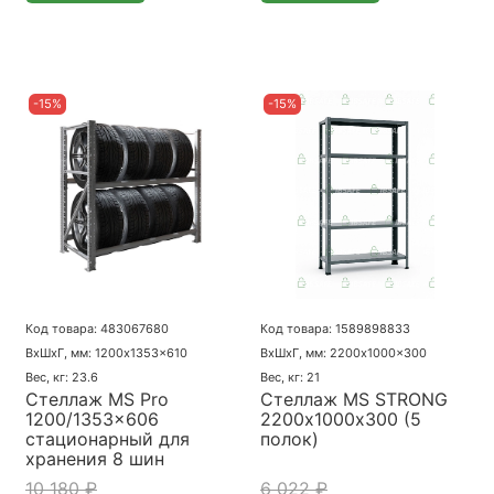
-15%
-15%
Код товара: 483067680
Код товара: 1589898833
ВхШхГ, мм: 1200x1353x610
ВхШхГ, мм: 2200x1000x300
Вес, кг: 23.6
Вес, кг: 21
Стеллаж MS Pro
Стеллаж MS STRONG
1200/1353x606
2200х1000х300 (5
стационарный для
полок)
хранения 8 шин
10 180 ₽
6 022 ₽