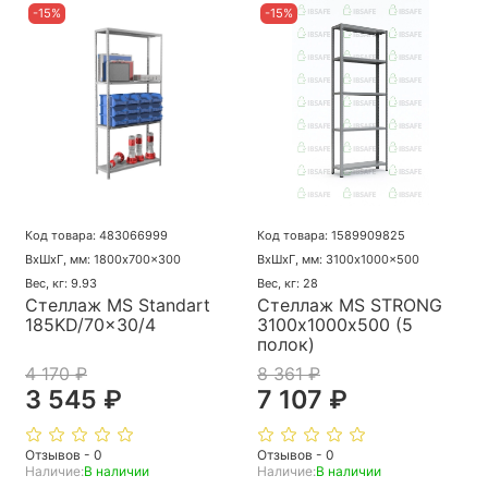
-15%
-15%
Код товара: 483066999
Код товара: 1589909825
ВхШхГ, мм: 1800x700x300
ВхШхГ, мм: 3100x1000x500
Вес, кг: 9.93
Вес, кг: 28
Стеллаж MS Standart
Стеллаж MS STRONG
185KD/70x30/4
3100х1000х500 (5
полок)
4 170 ₽
8 361 ₽
3 545 ₽
7 107 ₽
Отзывов - 0
Отзывов - 0
Наличие:
В наличии
Наличие:
В наличии