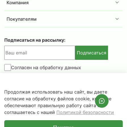
Компания
Покупателям
Подписаться на рассылку:
Подписаться
Согласен на обработку данных
© 2025-2026 IBSAFE.RU – Интернет-магазин сейфов и
Продолжая использовать наш сайт, вы даете
металлической мебели.
согласие на обработку файлов cookie, которые
Информация о розничных ценах, технических
обеспечивают правильную работу сайта и
характеристиках, наличии на складе носит справочный
соглашаетесь с нашей
Политикой безопасности
характер и не является публичной офертой.