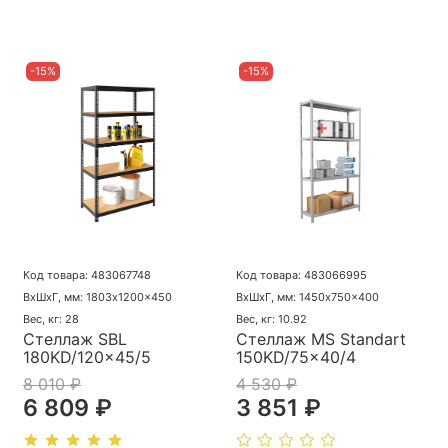
-15%
-15%
Код товара: 483067748
Код товара: 483066995
ВхШхГ, мм: 1803x1200x450
ВхШхГ, мм: 1450x750x400
Вес, кг: 28
Вес, кг: 10.92
Стеллаж SBL
Стеллаж MS Standart
180KD/120x45/5
150KD/75x40/4
8 010 ₽
4 530 ₽
6 809 ₽
3 851 ₽