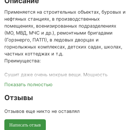
Описание
Применяется на строительных объектах, буровых и
нефтяных станциях, в производственных
помещениях, военизированных подразделениях
(МО, МВД, МЧС и др.), ремонтными бригадами
(Горэнерго, ПАТП), в ледовых дворцах и
горнолыжных комплексах, детских садах, школах,
частных коттеджах и т.д.
Преимущества:
Сушит даже очень мокрые вещи. Мощность
нагревательных элементов 2500 Вт и
Показать полностью
производительность вентилятора 180 м3/час
позволяет просушить не просто влажные, но и
Отзывы
очень мокрые вещи.
Легкость эксплуатации. Температура и время
Отзывов еще никто не оставлял
сушки настраивается двумя регуляторами.
Имеется индикатор времени окончания работы.
Написать отзыв