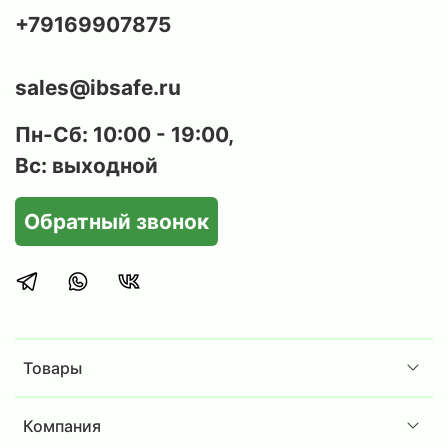
Комплектация:
+79169907875
Сушильный шкаф (4 полки).
Перекладина для вешалок - 1 (на всю ширину
sales@ibsafe.ru
шкафа)
Фланец – диаметр 125 мм
Пн-Сб: 10:00 - 19:00,
Вс: выходной
Обратный звонок
Товары
Компания