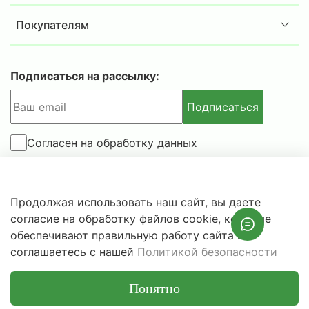
Покупателям
Подписаться на рассылку:
Подписаться
Согласен на обработку данных
© 2025-2026 IBSAFE.RU – Интернет-магазин сейфов и
Продолжая использовать наш сайт, вы даете
металлической мебели.
согласие на обработку файлов cookie, которые
Информация о розничных ценах, технических
обеспечивают правильную работу сайта и
характеристиках, наличии на складе носит справочный
соглашаетесь с нашей
Политикой безопасности
характер и не является публичной офертой.
Понятно