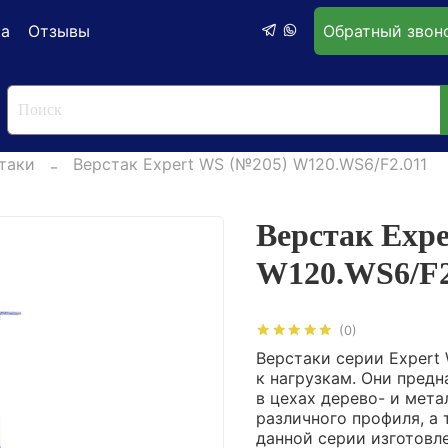
ка
Отзывы
Обратный звон
таки
Верстак Expert WS (№205) W120.WS6/F2.011
Верстак Exp
W120.WS6/F2
(0)
Верстаки серии Exper
к нагрузкам. Они пред
в цехах дерево- и мет
различного профиля, а 
данной серии изготовл