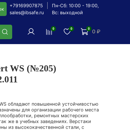
+79169907875
Пн-Сб: 10:00 - 19:00,
ок
sales@ibsafe.ru
Вс: выходной
0
0
0
0 ₽
ert WS (№205)
.011
t WS обладают повышенной устойчивостью
назначены для организации рабочего места
аллообработки, ремонтных мастерских
так же в учебных заведениях. Верстаки
ены из высококачественной стали, с