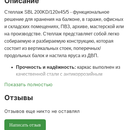
Описание
Стеллаж SBL 200KD/120x45/5 - функциональное
решение для хранения на балконе, в гараже, офисных
и складских помещениях, ПВЗ, архиве, мастерской или
на производстве. Стеллаж представляет собой легко
собираемую и разбираемую конструкцию, которая
состоит из вертикальных стоек, поперечных/
продольных балок и настила яруса из ДВП.
Прочность и надёжность:
каркас выполнен из
качественной стали с антикоррозийным
покрытием, что способствует долгому сроку
Показать полностью
службы и устойчивости к высоким нагрузкам.
Максимальная распределенная нагрузка на одну
Отзывы
полку - 170 кг, общий вес, который выдерживает
конструкция стеллажа - до 750 кг.
Отзывов еще никто не оставлял
Практичные габариты:
универсальные размеры
позволяют разместить стеллаж даже в узком
Написать отзыв
пространстве: ширина - 120 см, глубина - 45 см,