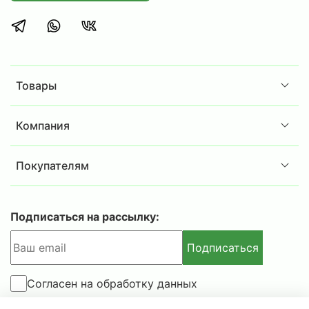
Для гаража, дома, дачи или загородного участка -
для хранения инвентаря и бытовых вещей
Для сотрудников офисов, мастерских, кому
необходимо аккуратно организовать хранение
документов и канцтоваров
Товары
Для складских специалистов, которым требуется
надёжное место для хранения комплектующих,
Компания
инструментов, материалов
Покупателям
Внимание!
Стеллаж следует нагружать с нижней полки к верхней.
Подписаться на рассылку:
Нагрузка на полки должна быть равномерно
распределена по длине всей полки.
Подписаться
Согласен на обработку данных