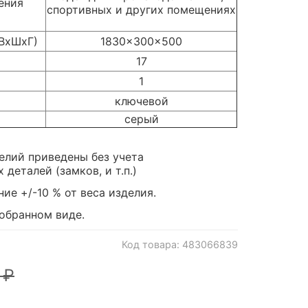
ения
спортивных и других помещениях
(ВхШхГ)
1830x300x500
17
1
ключевой
серый
елий приведены без учета
деталей (замков, и т.п.)
ие +/-10 % от веса изделия.
зобранном виде.
Код товара: 483066839
 ₽