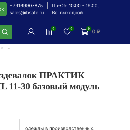
+79169907875
Пн-Сб: 10:00 - 19:00,
ок
sales@ibsafe.ru
Вс: выходной
0
0
0
0 ₽
ик
аздевалок ПРАКТИК
L 11-30 базовый модуль
одежды в производственных,