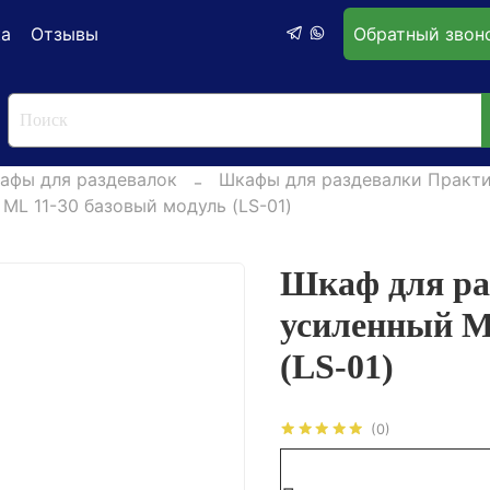
ка
Отзывы
Обратный звон
афы для раздевалок
Шкафы для раздевалки Практ
ML 11-30 базовый модуль (LS-01)
Шкаф для р
усиленный M
(LS-01)
(0)