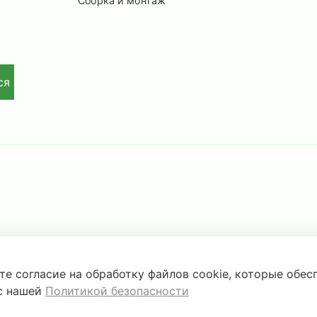
Сборка и монтаж
ся
те согласие на обработку файлов cookie, которые обе
йфов и металлической мебели.
 с нашей
Политикой безопасности
рактеристиках, наличии на складе носит справочный характе