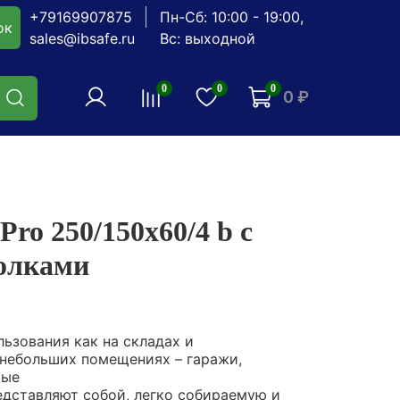
+79169907875
Пн-Сб: 10:00 - 19:00,
ок
sales@ibsafe.ru
Вс: выходной
0
0
0
0 ₽
ro 250/150x60/4 b с
олками
ьзования как на складах и
в небольших помещениях – гаражи,
вые
дставляют собой, легко собираемую и