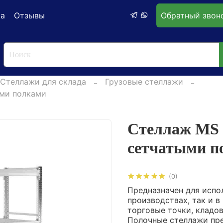
ка
Отзывы
Обратный звон
Стеллажи для склада
Грузовые стеллажи
ыми полками
Стеллаж MS P
сетчатыми п
(0)
Предназначен для испол
производствах, так и 
торговые точки, кладо
Полочные стеллажи пре