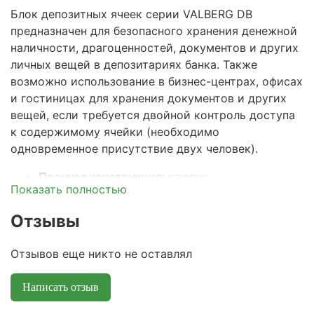
Блок депозитных ячеек серии VALBERG DB
предназначен для безопасного хранения денежной
наличности, драгоценностей, документов и других
личных вещей в депозитариях банка. Также
возможно использование в бизнес-центрах, офисах
и гостиницах для хранения документов и других
вещей, если требуется двойной контроль доступа
к содержимому ячейки (необходимо
одновременное присутствие двух человек).
Прочная конструкция:
корпус
Показать полностью
изготавливается из стали толщиной 2 мм, а
лицевая панель двери – 3 мм.
Отзывы
Современный депозитный замок:
двери ячеек
комплектуются специальным двухключевым
Отзывов еще никто не оставлял
замком
DORMAKABA
(Германия) с одной
скважиной для ввода ключа и функцией
Написать отзыв
двойного контроля доступа (банковский ключ
+ клиентский ключ). Данный замок позволяет