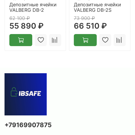
Депозитные ячейки
Депозитные ячейки
требуется двойной контроль доступа.
VALBERG DB-2
VALBERG DB-2S
62 100 ₽
73 900 ₽
55 890 ₽
66 510 ₽
Внимание!
Габариты изделий приведены без учета
габаритов выступающих деталей (замков, и
т.п.).
Допустимое отклонение +/- 10% от веса
изделия.
+79169907875