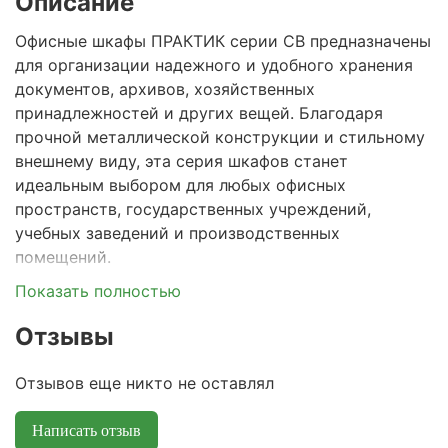
Описание
Офисные шкафы ПРАКТИК серии CB предназначены
для организации надежного и удобного хранения
документов, архивов, хозяйственных
принадлежностей и других вещей. Благодаря
прочной металлической конструкции и стильному
внешнему виду, эта серия шкафов станет
идеальным выбором для любых офисных
пространств, государственных учреждений,
учебных заведений и производственных
помещений.
Показать полностью
Долговечный металлический корпус:
·
выполнен из высококачественной стали и
Отзывы
покрыт порошковой окраской, которая
устойчива к износу и повреждениям.
Отзывов еще никто не оставлял
Изделия соответствуют требованиям ГОСТ
16371-2014, Р 56513-2015.
Написать отзыв