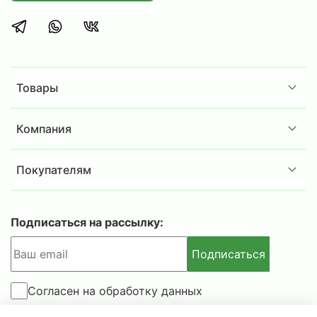
несанкционированному доступу.
Эргономичный и лаконичный дизайн
:
·
гармонично вписывается в любой
современный интерьер, дополняет
корпоративный стиль офиса.
Товары
Легкость ухода и эксплуатации
: поверхность
·
устойчива к царапинам, легко очищается от
Компания
загрязнений, сохраняет презентабельный вид
на протяжении многих лет.
Покупателям
Сборка:
шкафы поставляются в разобранном
·
виде и легко собираются с помощью зацепов
Подписаться на рассылку:
и винтов (входят в комплект) и простого
инструмента.
Подписаться
Согласен на обработку данных
Внимание!