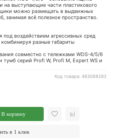
ки на выступающие части пластикового
 ящики можно размещать в выдвижных
б, занимая всё полезное пространство.
я под воздействием агрессивных сред
 комбинируя разные габариты
вания совместно с тележками WDS-4/5/6
умб серий Profi W, Profi M, Expert WS и
Код товара: 483068282
В корзину
ить в 1 клик