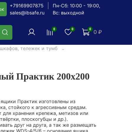
+79169907875
Пн-Сб: 10:00 - 19:00,
ок
sales@ibsafe.ru
Вс: выходной
0
0
0
0 ₽
шкафов, тележек и тумб
ый Практик 200x200
ящики Практик изготовлены из
ка, стойкого к агрессивным средам.
 для хранения крепежа, метизов или
твёртки, плоскогубцы и др.).
вать друг на друга, а так же размещать
ележек WDS-4/5/6 – основание ящика