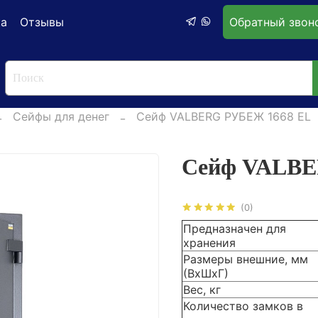
ка
Отзывы
Обратный звон
Сейфы для денег
Сейф VALBERG РУБЕЖ 1668 EL
Сейф VALBE
(0)
Предназначен для
хранения
Размеры внешние, мм
(ВхШхГ)
Вес, кг
Количество замков в