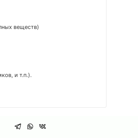
пных веществ)
в, и т.п.).