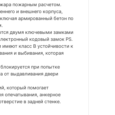
пожара пожарным расчетом.
еннего и внешнего корпуса,
включая армированный бетон по
м.
ются двумя ключевыми замками
электронный кодовый замок PS.
и имеют класс
B
устойчивости к
вания и выбивания, которая
 блокируется при попытке
та от выдавливания двери
ий, который помогает
я опечатывания, анкерное
тверстие в задней стенке.