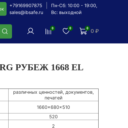
+79169907875
Пн-Сб: 10:00 - 19:00,
ок
sales@ibsafe.ru
Вс: выходной
0
0
0
0 ₽
RG РУБЕЖ 1668 EL
различных ценностей, документов,
печатей
1660x680x510
520
2