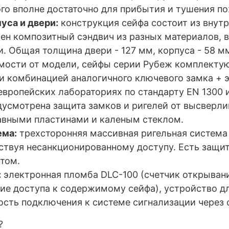
ого вполне достаточно для прибытия и тушения 
уса и двери:
конструкция сейфа состоит из внутр
н композитный сэндвич из разных материалов, 
и. Общая толщина двери - 127 мм, корпуса - 58 м
мости от модели, сейфы серии Рубеж комплекту
ли комбинацией аналогичного ключевого замка + 
европейских лабораториях по стандарту
EN
1300 
дусмотрена защита замков и ригелей от высверли
авными пластинами и каленым стеклом.
ема:
трехсторонняя массивная ригельная система
ствуя несанкционированному доступу. Есть защи
том.
:
электронная пломба DLC-100 (счетчик открыван
е доступа к содержимому сейфа), устройство дл
ость подключения к системе сигнализации через о
?