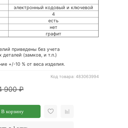
электронный кодовый и ключевой
4
есть
нет
графит
елий приведены без учета
деталей (замков, и т.п.)
ие +/-10 % от веса изделия.
Код товара: 483063994
4 900 ₽
В корзину
ить в 1 клик