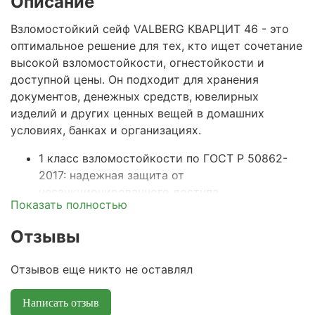
Описание
Взломостойкий сейф
VALBERG КВАРЦИТ 46 -
это
оптимальное решение для тех, кто ищет сочетание
высокой взломостойкости, огнестойкости и
доступной цены. Он подходит для хранения
документов, денежных средств, ювелирных
изделий и других ценных вещей в домашних
условиях, банках и организациях.
1 класс взломостойкости по ГОСТ Р 50862-
2017: надежная защита от
несанкционированного доступа,
Показать полностью
подтвержденная сертификатом.
Отзывы
Класс огнестойкости 30Б по ГОСТ
Р 57384-
2017
: содержимое сейфа защищено от огня не
Отзывов еще никто не оставлял
менее 30 минут, что позволяет сохранить
документы и деньги при пожаре.
Написать отзыв