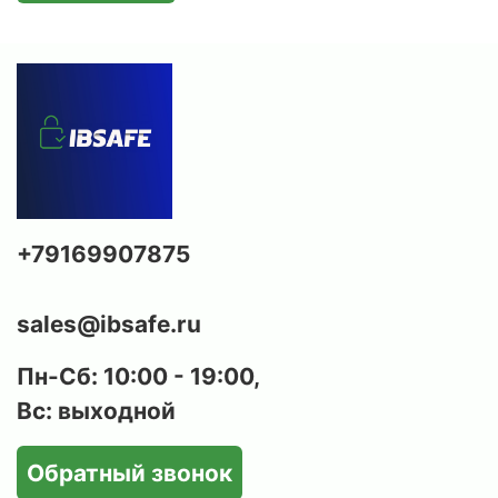
Многослойная конструкция корпуса и двери:
между двумя стальными стенками залит
тяжелый бетон, обеспечивающий прочность и
устойчивость к взлому.
Современный ключевой замок Dormakaba
(Германия) с защитой от высверливания.
Трехсторонняя ригельная система:
горизонтальные ригели блокируются при
попытке выбить замок, что дополнительно
+79169907875
повышает уровень взломостойкости.
Защитное порошковое покрытие: устойчиво к
sales@ibsafe.ru
царапинам и коррозии, сохраняет эстетичный
Пн-Сб: 10:00 - 19:00,
вид на долгие годы.
Вс: выходной
Возможность анкерного крепления к полу или
стене: предотвращает вынос сейфа
Обратный звонок
злоумышленниками
(анкерный болт в