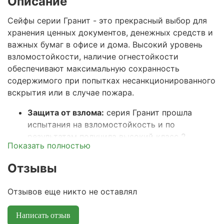
Описание
Сейфы серии Гранит - это прекрасный выбор для
хранения ценных документов, денежных средств и
важных бумаг в офисе и дома. Высокий уровень
взломостойкости, наличие огнестойкости
обеспечивают максимальную сохранность
содержимого при попытках несанкционированного
вскрытия или в случае пожара.
Защита от взлома:
серия Гранит прошла
испытания на взломостойкость и по
результатам получила высокий класс 2
Показать полностью
защиты от взлома по ГОСТ Р 50862-2017.
Защита от пожара:
корпус и дверь сейфа
Отзывы
имеют двойной корпус, который заполнен
огнеупорным бетоном, что обеспечивает
Отзывов еще никто не оставлял
класс огнестойкости 30Б по ГОСТ Р 57384-
2017.
Написать отзыв
Надежные сертифицированные замки:
в