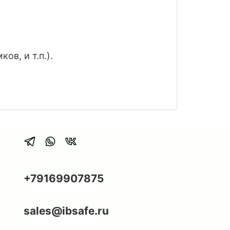
в, и т.п.).
+79169907875
sales@ibsafe.ru