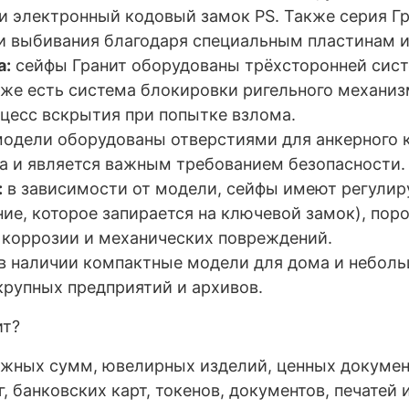
ли электронный кодовый замок
PS
. Также серия Г
и выбивания благодаря специальным пластинам и
а:
сейфы Гранит оборудованы трёхсторонней сис
кже есть система блокировки ригельного механиз
цесс вскрытия при попытке взлома.
одели оборудованы отверстиями для анкерного к
а и является важным требованием безопасности.
:
в зависимости от модели, сейфы имеют регулир
ние, которое запирается на ключевой замок), по
коррозии и механических повреждений.
в наличии компактные модели для дома и небольш
крупных предприятий и архивов.
ит?
ежных сумм, ювелирных изделий, ценных докумен
 банковских карт, токенов, документов, печатей 