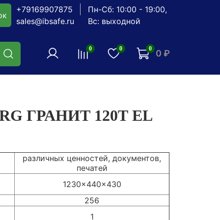
+79169907875
Пн-Сб: 10:00 - 19:00,
ок
sales@ibsafe.ru
Вс: выходной
0
0
0
0 ₽
RG ГРАНИТ 120Т EL
различных ценностей, документов,
печатей
1230x440x430
256
1