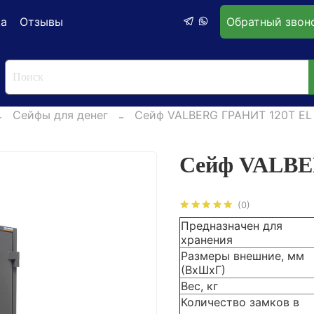
ка
Отзывы
Обратный звон
Сейфы для денег
Сейф VALBERG ГРАНИТ 120Т EL
Сейф VALBE
(0)
Предназначен для
хранения
Размеры внешние, мм
(ВхШхГ)
Вес, кг
Количество замков в