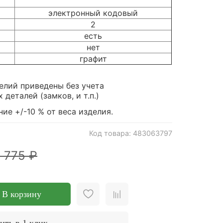
электронный кодовый
2
есть
нет
графит
елий приведены без учета
деталей (замков, и т.п.)
ие +/-10 % от веса изделия.
Код товара: 483063797
 775 ₽
В корзину
ить в 1 клик