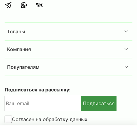
лабораториях по стандарту
EN
1300 и имеют
класс
B
устойчивости к взлому. Помимо
этого, предусмотрена защита замков и
ригелей от высверливания и выбивания,
которая обеспечивается твердосплавными
Товары
пластинами и каленым стеклом.
Усиленная ригельная система:
трехсторонняя
Компания
массивная ригельная система блокируется
при попытке взлома, эффективно препятствуя
Покупателям
несанкционированному доступу. Есть защита
от выдавливания двери гидравлическим
инструментом.
Дополнительные функции:
электронная
Подписаться на рассылку:
пломба DLC-100 (счетчик открываний,
Подписаться
который помогает отслеживать каждое
событие доступа к содержимому сейфа),
устройство для опечатывания, анкерное
Согласен на обработку данных
крепление к полу, возможность подключения
к системе сигнализации через отверстие в