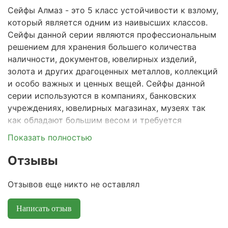
Сейфы Алмаз - это 5 класс устойчивости к взлому,
который является одним из наивысших классов.
Сейфы данной серии являются профессиональным
решением для хранения большего количества
наличности, документов, ювелирных изделий,
золота и других драгоценных металлов, коллекций
и особо важных и ценных вещей. Сейфы данной
серии используются в компаниях, банковских
учреждениях, ювелирных магазинах, музеях так
как обладают большим весом и требуется
учитывать данный параметр при выборе (не
Показать полностью
каждое покрытие может выдержать высокую
нагрузку).
Отзывы
Взломостойкость:
класс 5 по стандарту ГОСТ
Отзывов еще никто не оставлял
Р 50862-2017 гарантирует высокий уровень
устойчивости к взлому и рекомендован для
Написать отзыв
хранения особенно ценных активов.
Огнестойкость:
60Б по стандарту ГОСТ Р