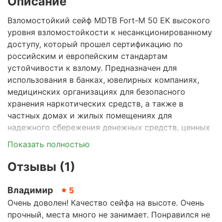
Описание
Взломостойкий сейф MDTB Fort-M 50 EK
высокого
уровня взломостойкости к несанкционированному
доступу, который прошел сертификацию по
российским и европейским стандартам
устойчивости к взлому. Предназначен для
использования в банках, ювелирных компаниях,
медицинских организациях для безопасного
хранения наркотических средств, а также в
частных домах и жилых помещениях для
надежного сбережения денежных средств, ценных
бумаг, документов, антиквариата, ценных
Показать полностью
предметов искусства и эксклюзивных коллекций.
Отзывы (1)
Серия сейфов Fort
M
получила официальное
признание Ассоциации производителей и
Владимир
5
поставщиков сейфов и других инженерно-
Очень доволен! Качество сейфа на высоте. Очень
технических средств безопасности (РАПС).
прочный, места много не занимает. Понравился не