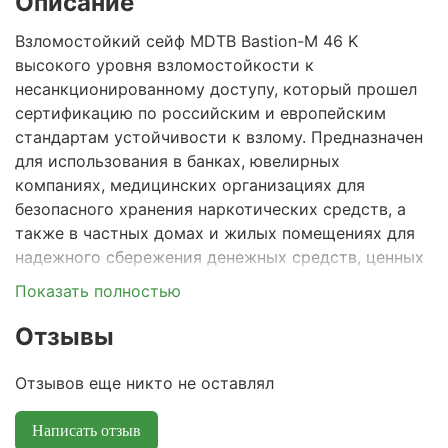
Описание
Взломостойкий сейф MDTB Bastion-M 46 K
высокого уровня взломостойкости к
несанкционированному доступу, который прошел
сертификацию по российским и европейским
стандартам устойчивости к взлому. Предназначен
для использования в банках, ювелирных
компаниях, медицинских организациях для
безопасного хранения наркотических средств, а
также в частных домах и жилых помещениях для
надежного сбережения денежных средств, ценных
бумаг, документов, антиквариата, ценных
Показать полностью
предметов искусства и эксклюзивных коллекций.
Отзывы
Серия сейфов Bastion
M
получила официальное
признание Ассоциации производителей и
Отзывов еще никто не оставлял
поставщиков сейфов и других инженерно-
технических средств безопасности (РАПС).
Написать отзыв