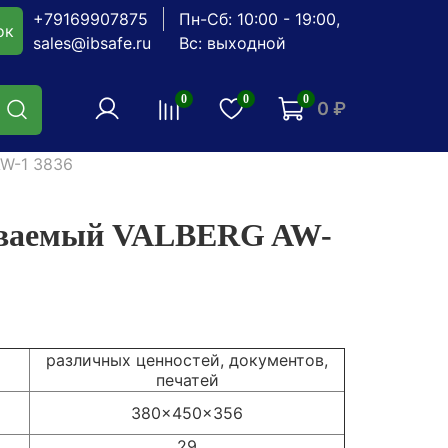
+79169907875
Пн-Сб: 10:00 - 19:00,
ок
sales@ibsafe.ru
Вс: выходной
0
0
0
0 ₽
W-1 3836
иваемый VALBERG AW-
различных ценностей, документов,
печатей
380x450x356
29