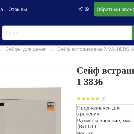
ка
Отзывы
Обратный звон
Сейфы для денег
Сейф встраиваемый VALBERG A
Сейф встра
1 3836
(0)
Предназначен для
хранения
Размеры внешние, мм
(ВхШхГ)
Вес, кг