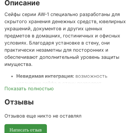
Описание
Сейфы серии AW-1 специально разработаны для
скрытого хранения денежных средств, ювелирных
украшений, документов и других ценных
предметов в домашних, гостиничных и офисных
условиях. Благодаря установке в стену, они
практически незаметны для посторонних и
обеспечивают дополнительный уровень защиты
имущества.
Невидимая интеграция:
возможность
установки сейфа в стену позволяет
Показать полностью
эффективно маскировать его, уменьшая риск
обнаружения при попытке кражи.
Отзывы
Прочная конструкция:
корпус и дверь
выполнены из стали, устойчивой к взлому и
Отзывов еще никто не оставлял
механическим воздействиям. Толщина
лицевой панели 10 мм, а также наличие
Написать отзыв
ригельной системы запирания, обеспечивают