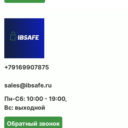
дополнительную защиту. Так как сейф
встраивается в стену, то это является
дополнительной защитой, которая
препятствует возможности вскрытия через
стенки сейфа.
Надежные замки:
в зависимости от модели,
сейфы серии AW комплектуются современным
электронным кодовым замком
PS
или
ключевым замком.
+79169907875
Анкерное крепление:
сейф надежно
фиксируется в стене за счёт нескольких
анкерных креплений, что исключает
sales@ibsafe.ru
возможность его выноса злоумышленниками.
Эргономичность и компактность:
Пн-Сб: 10:00 - 19:00,
разнообразие размеров позволяет подобрать
Вс: выходной
оптимальный вариант как для хранения
документов и наличности, так и для
Обратный звонок
габаритных ценностей.