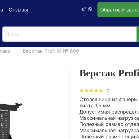
ка
Отзывы
Обратный звон
таки
Верстак Profi M № 609
Верстак Prof
(0)
Столешница из фанеры 
листа 1,5 мм
Допустимая распределен
Максимальная нагрузка 
Полезный размер отдел
Максимальная нагрузка 
Полезный размер ящика