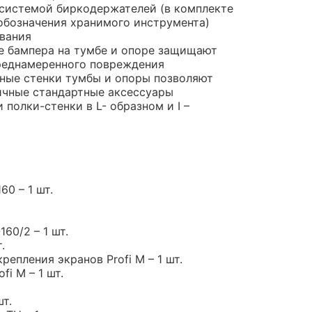
системой биркодержателей (в комплекте
обозначения хранимого инструмента)
вания
е бампера на тумбе и опоре защищают
реднамеренного повреждения
ные стенки тумбы и опоры позволяют
ичные стандартные аксессуары
полки-стенки в L- образном и I –
60 – 1 шт.
160/2 – 1 шт.
.
репления экранов Profi M – 1 шт.
i M – 1 шт.
шт.