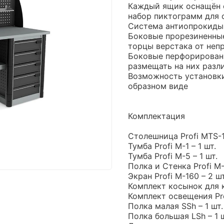
Каждый ящик оснащён 
набор пиктограмм для 
Система антиопрокиды
Боковые прорезиненны
торцы верстака от неп
Боковые перфорирован
размещать на них разл
Возможность установки 
образном виде
Комплектация
Столешница Profi MTS-1
Тумба Profi M-1 – 1 шт.
Тумба Profi M-5 – 1 шт.
Полка и Стенка Profi M-
Экран Profi M-160 – 2 шт
Комплект косынок для к
Комплект освещения Prof
Полка малая SSh – 1 шт.
Полка большая LSh – 1 