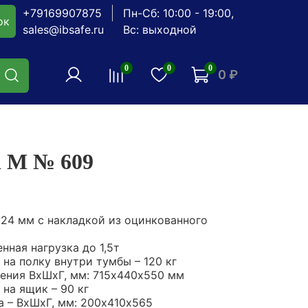
+79169907875
Пн-Сб: 10:00 - 19:00,
ок
sales@ibsafe.ru
Вс: выходной
0
0
0
0 ₽
i M № 609
24 мм с накладкой из оцинкованного
ная нагрузка до 1,5т
на полку внутри тумбы – 120 кг
ения ВхШхГ, мм: 715х440х550 мм
на ящик – 90 кг
 – ВхШхГ, мм: 200х410х565