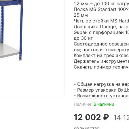
1.2 мм. – до 100 кг нагр
Полка MS Standart 100x
25 мм
Четыре стойки MS Hard 
Два ящика Garage, нагр
Экран с перфорацией 10
до 30 кг
Светодиодное освещени
лм; цветовая температ
Комплект из трех аксе
Держатель инструмента
Скачать пример технич
- Общая нагрузка на ве
- Размер упаковки ВхШх
- Возможность установ
Наличие:
В наличии
12 002 ₽
14 1
КОЛИЧЕСТВО