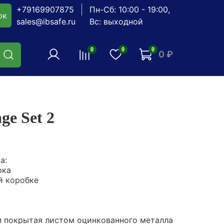
+79169907875
Пн-Сб: 10:00 - 19:00,
ок
sales@ibsafe.ru
Вс: выходной
0
0
0
0 ₽
ge Set 2
а:
рка
й коробке
 покрытая листом оцинкованного металла