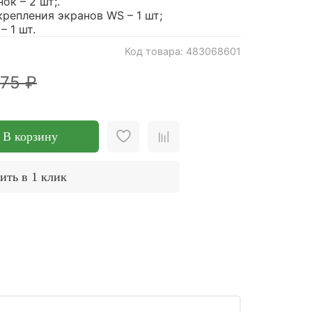
ок – 2 шт;.
репления экранов WS – 1 шт;
 1 шт.
Код товара: 483068601
975 ₽
В корзину
ить в 1 клик