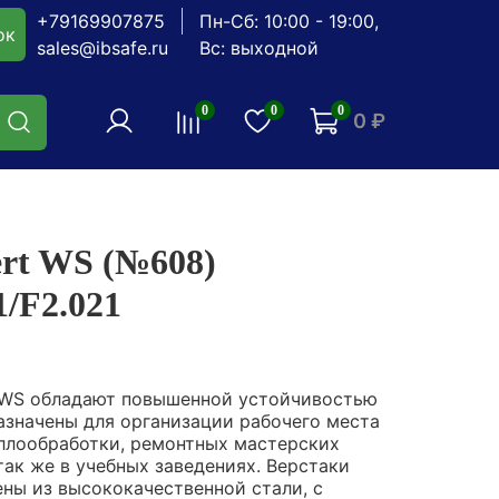
+79169907875
Пн-Сб: 10:00 - 19:00,
ок
sales@ibsafe.ru
Вс: выходной
0
0
0
0 ₽
1
ert WS (№608)
/F2.021
t WS обладают повышенной устойчивостью
назначены для организации рабочего места
аллообработки, ремонтных мастерских
так же в учебных заведениях. Верстаки
ены из высококачественной стали, с