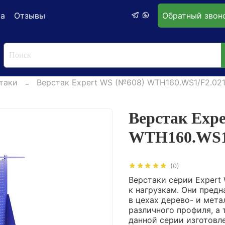
ка
Отзывы
Обратный звон
таки
Верстак Expert WS (№608) WTH160.WS1/F2.02
Верстак Exp
WTH160.WS1
(0)
Верстаки серии Exper
к нагрузкам. Они пред
в цехах дерево- и мет
различного профиля, а 
данной серии изготовл