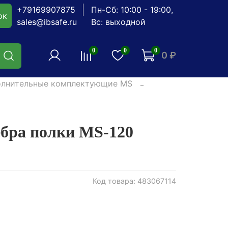
+79169907875
Пн-Сб: 10:00 - 19:00,
ок
sales@ibsafe.ru
Вс: выходной
0
0
0
0 ₽
лнительные комплектующие MS
ебра полки MS-120
Код товара: 483067114