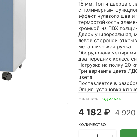
16 мм. Топ и дверца с
с полимерным функцио
эффект нулевого шва и
термостойкость элемен
кромкой из ПВХ толщин
Дверь универсальная, м
левой стороной открыв
металлическая ручка
Оборудована четырьмя 
два передних колеса с
Нагрузка на полку 20 к
Три варианта цвета ЛДС
цвета
Поставляется в разобр
Опция: установка ключ
Наличие:
Под заказ
4 182 ₽
4 920
КОЛИЧЕСТВО