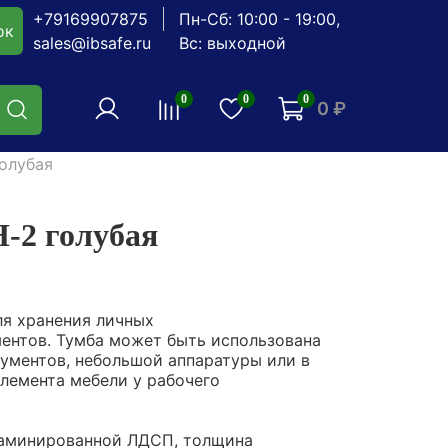
+79169907875
Пн-Сб: 10:00 - 19:00,
ок
sales@ibsafe.ru
Вс: выходной
0
0
0
0 ₽
олубая
-2 голубая
ля хранения личных
ентов. Тумба может быть использована
ументов, небольшой аппаратуры или в
элемента мебели у рабочего
ламинированной ЛДСП, толщина