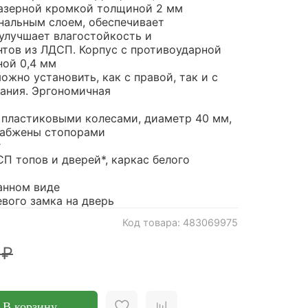
 лазерной кромкой толщиной 2 мм
нальным слоем, обеспечивает
 улучшает влагостойкость и
тов из ЛДСП. Корпус с противоударной
ой 0,4 мм
ожно установить, как с правой, так и с
ания. Эргономичная
пластиковыми колесами, диаметр 40 мм,
набжены стопорами
г
П топов и дверей*, каркас белого
анном виде
евого замка на дверь
Код товара: 483069975
 ₽
В корзину