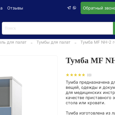
ка
Отзывы
Обратный звон
ль для палат
Тумбы для палат
Тумба MF NH-2 г
Тумба MF NH
(0)
Тумба предназначена д
вещей, одежды и докум
для медицинских инстр
качестве приставного 
стола или кровати.
Тумба изготовлена из 