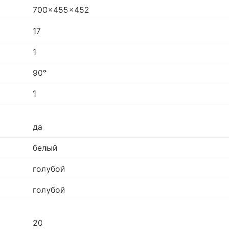
700x455x452
17
1
90°
1
да
белый
голубой
голубой
20