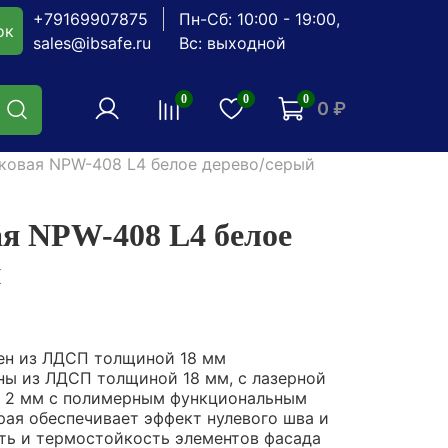
+79169907875
Пн-Сб: 10:00 - 19:00,
ок
sales@ibsafe.ru
Вс: выходной
0
0
0
0 ₽
ковая NPW-408 L4 белое дерево/серый
ая NPW-408 L4 белое
й
ен из ЛДСП толщиной 18 мм
ы из ЛДСП толщиной 18 мм, с лазерной
 2 мм с полимерным функциональным
рая обеспечивает эффект нулевого шва и
ть и термостойкость элементов фасада