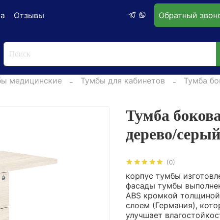
ка
Отзывы
Обратный звон
бы медицинские
Тумбы для кабинетов
Тумба бо
Тумба боков
дерево/серы
(0)
корпус тумбы изготовл
фасады тумбы выполнен
ABS кромкой толщиной
слоем (Германия), кото
улучшает влагостойкос