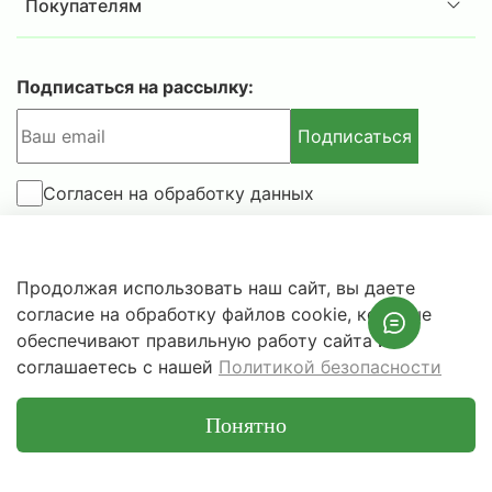
Покупателям
Подписаться на рассылку:
Подписаться
Согласен на обработку данных
© 2025-2026 IBSAFE.RU – Интернет-магазин сейфов и
Продолжая использовать наш сайт, вы даете
металлической мебели.
согласие на обработку файлов cookie, которые
Информация о розничных ценах, технических
обеспечивают правильную работу сайта и
характеристиках, наличии на складе носит справочный
соглашаетесь с нашей
Политикой безопасности
характер и не является публичной офертой.
Понятно
Главная
Поиск
Корзина
Избранное
Сравнение
Профиль