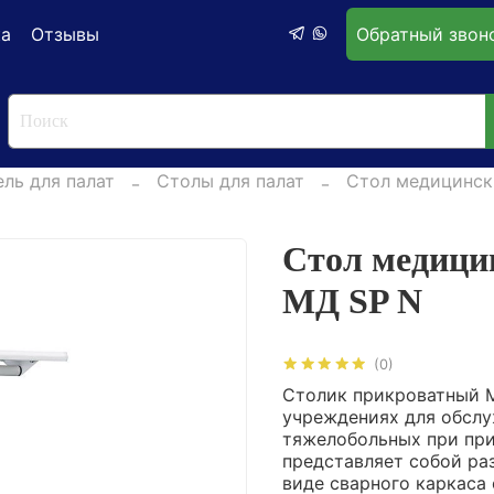
ка
Отзывы
Обратный звон
ль для палат
Столы для палат
Стол медицинск
Стол медици
МД SP N
(0)
Столик прикроватный 
учреждениях для обслу
тяжелобольных при при
представляет собой ра
виде сварного каркаса 