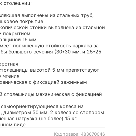
х столешниц:
авляющая выполнены из стальных труб,
шковое покрытие
копической стойки выполнена из стальной
м покрытием
олщиной 16 мм
меет повышенную стойкость каркаса за
убы большого сечения (30*30 мм. и 25*25
оротная
столешницы высотой 5 мм препятствуют
я чтения
еханическая с фиксацией зажимным
й столешницы механическая с фиксацией
4 самоориентирующиеся колеса из
, диаметром 50 мм, 2 колеса со стопором
нная нагрузка (не более) 15 кг.
анном виде
Код товара: 483070046