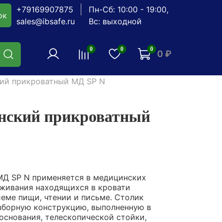
+79169907875
Пн-Сб: 10:00 - 19:00,
ок
sales@ibsafe.ru
Вс: выходной
0
0
0
0 ₽
ий прикроватный МД SP N
нский прикроватный
МД SP N применяется в медицинских
живания находящихся в кровати
еме пищи, чтении и письме. Столик
зборную конструкцию, выполненную в
основания, телескопической стойки,