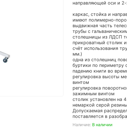
направляющей оси и 2-
каркас, стойка и напр
имеют полимерно-поро
выдвижная часть телес
трубы с гальванически
столешницы из ЛДСП т
прикроватный столик и
счёт использования тр
мм.)
одна из столешниц пов
буртики по периметру 
падению книги во врем
регулировка высоты м
винтом
регулировка поворотно
зажимным винтом
столик установлен на 
немаркой серой резины
Допускаемая распределе
поставляется в разобр
Наличие:
В наличии