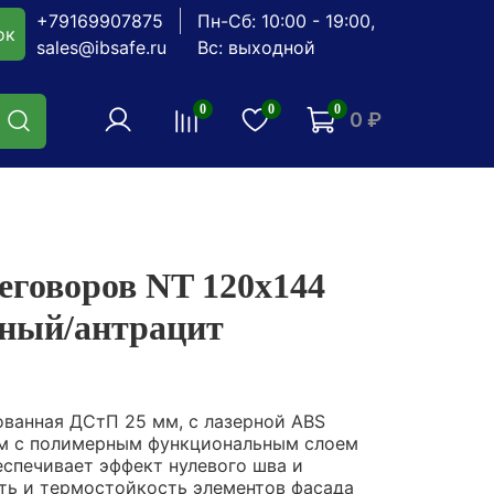
+79169907875
Пн-Сб: 10:00 - 19:00,
ок
sales@ibsafe.ru
Вс: выходной
0
0
0
0 ₽
еговоров NT 120х144
ьный/антрацит
ванная ДСтП 25 мм, с лазерной ABS
м с полимерным функциональным слоем
еспечивает эффект нулевого шва и
ть и термостойкость элементов фасада