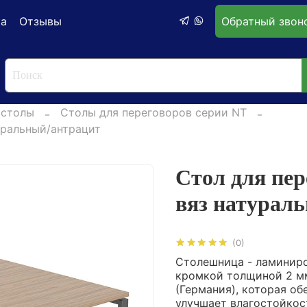
ка
Отзывы
Обратный звон
 столы
Столы для переговоров серии NT
уральный/антрацит
Стол для пер
вяз натурал
(0)
Столешница - ламиниро
кромкой толщиной 2 м
(Германия), которая об
улучшает влагостойкос