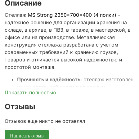
Описание
Стеллаж
MS Strong 2350x700x400 (4 полки)
-
надежное решение для организации хранения на
складе, в архиве, в ПВЗ, в гараже, в мастерской, в
офисе или на производстве. Металлическая
конструкция стеллажа разработана с учетом
современных требований к хранению грузов,
товаров и отличается высокой надежностью и
простотой монтажа.
Прочность и надёжность:
стеллаж изготовлен
из качественной стали с защитным
Показать полностью
покрытием, что гарантирует устойчивость к
большим нагрузкам и долгий срок службы.
Отзывы
Максимальная распределенная нагрузка на
полку – 150кг, а весь стеллаж выдерживает
Отзывов еще никто не оставлял
общую нагрузку до 600кг.
Универсальные размеры:
ширина
70 см,
Написать отзыв
глубина 40 см и высота 235
см подходят для