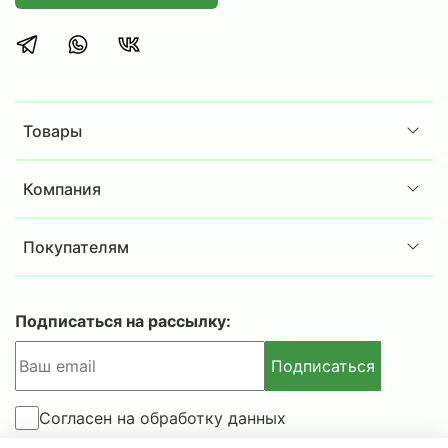
аккуратное хранение документации и
офисных принадлежностей.
Сотрудникам складов или ПВЗ, нуждающимся
в эргономичном решении для хранения
товаров, инструментов или комплектующих.
Товары
Дома, в гараже, на даче или в загородном
доме для хранения различных предметов и
припасов.
Компания
Комплектация:
Покупателям
Стойка
MS Strong 235 -
4шт.
Полка
MS Strong
70x40 - 4
шт
.
Комплект крепежа стойки MS S
trong
- 4шт.
Подписаться на рассылку:
Дополнительная информация:
Подписаться
в комплект стеллажа включены Г-образные
уголки 4шт. для усиления только нижней и
Согласен на обработку данных
верхней полок;