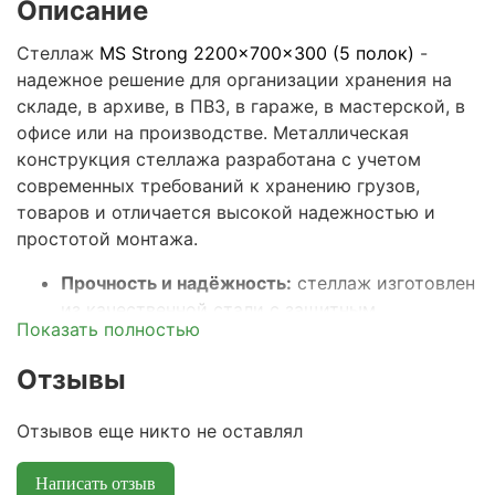
Описание
Стеллаж
MS Strong 2200x700x300 (5 полок)
-
надежное решение для организации хранения на
складе, в архиве, в ПВЗ, в гараже, в мастерской, в
офисе или на производстве. Металлическая
конструкция стеллажа разработана с учетом
современных требований к хранению грузов,
товаров и отличается высокой надежностью и
простотой монтажа.
Прочность и надёжность:
стеллаж изготовлен
из качественной стали с защитным
Показать полностью
покрытием, что гарантирует устойчивость к
большим нагрузкам и долгий срок службы.
Отзывы
Максимальная распределенная нагрузка на
полку – 150кг, а весь стеллаж выдерживает
Отзывов еще никто не оставлял
общую нагрузку до 750кг.
Универсальные размеры:
ширина
70 см,
Написать отзыв
глубина 30 см и высота 220
см подходят для