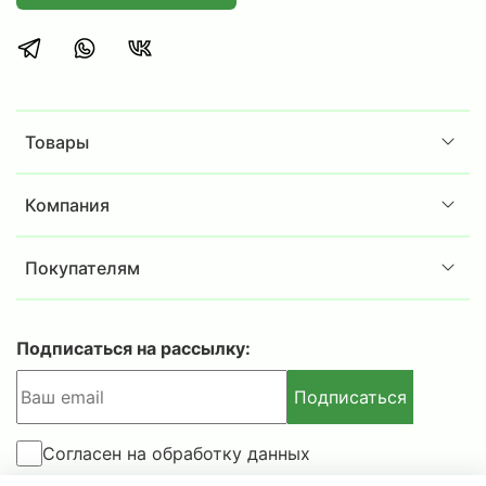
аккуратное хранение документации и
офисных принадлежностей.
Сотрудникам складов или ПВЗ, нуждающимся
в эргономичном решении для хранения
товаров, инструментов или комплектующих.
Товары
Дома, в гараже, на даче или в загородном
доме для хранения различных предметов и
припасов.
Компания
Комплектация:
Покупателям
Стойка
MS Strong 220 -
4шт.
Полка
MS Strong
70x30 - 5
шт
.
Комплект крепежа стойки MS S
trong
- 4шт.
Подписаться на рассылку:
Дополнительная информация:
Подписаться
в комплект стеллажа включены Г-образные
уголки 4шт. для усиления только нижней и
Согласен на обработку данных
верхней полок;