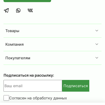
аккуратное хранение документации и
офисных принадлежностей.
Сотрудникам складов или ПВЗ, нуждающимся
в эргономичном решении для хранения
товаров, инструментов или комплектующих.
Товары
Дома, в гараже, на даче или в загородном
доме для хранения различных предметов и
припасов.
Компания
Комплектация:
Покупателям
Стойка
MS Strong 220 -
4шт.
Полка
MS Strong
100x60 - 6
шт
.
Комплект крепежа стойки MS S
trong
- 4шт.
Подписаться на рассылку:
Дополнительная информация:
Подписаться
в комплект стеллажа включены Г-образные
уголки 4шт. для усиления только нижней и
Согласен на обработку данных
верхней полок;