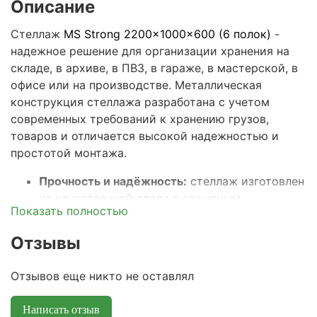
Описание
Стеллаж
MS Strong 2200x1000x600 (6 полок)
-
надежное решение для организации хранения на
складе, в архиве, в ПВЗ, в гараже, в мастерской, в
офисе или на производстве. Металлическая
конструкция стеллажа разработана с учетом
современных требований к хранению грузов,
товаров и отличается высокой надежностью и
простотой монтажа.
Прочность и надёжность:
стеллаж изготовлен
из качественной стали с защитным
Показать полностью
покрытием, что гарантирует устойчивость к
большим нагрузкам и долгий срок службы.
Отзывы
Максимальная распределенная нагрузка на
полку – 150кг, а весь стеллаж выдерживает
Отзывов еще никто не оставлял
общую нагрузку до 750кг.
Универсальные размеры:
ширина 10
0 см,
Написать отзыв
глубина 60 см и высота 220
см подходят для