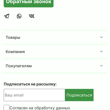
Обратный звонок
Сотрудникам компаний, которым важно
аккуратное хранение документации и
офисных принадлежностей.
Сотрудникам складов или ПВЗ, нуждающимся
в эргономичном решении для хранения
товаров, инструментов или комплектующих.
Товары
Дома, в гараже, на даче или в загородном
доме для хранения различных предметов и
припасов.
Компания
Комплектация:
Покупателям
Стойка
MS Strong 200 -
4шт.
Полка
MS Strong
100x30 - 5
шт
.
Комплект крепежа стойки MS S
trong
- 4шт.
Подписаться на рассылку:
Дополнительная информация:
Подписаться
в комплект стеллажа включены Г-образные
уголки 4шт. для усиления только нижней и
Согласен на обработку данных