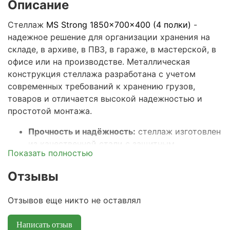
Описание
Стеллаж
MS Strong 1850x700x400 (4 полки)
-
надежное решение для организации хранения на
складе, в архиве, в ПВЗ, в гараже, в мастерской, в
офисе или на производстве. Металлическая
конструкция стеллажа разработана с учетом
современных требований к хранению грузов,
товаров и отличается высокой надежностью и
простотой монтажа.
Прочность и надёжность:
стеллаж изготовлен
из качественной стали с защитным
Показать полностью
покрытием, что гарантирует устойчивость к
большим нагрузкам и долгий срок службы.
Отзывы
Максимальная распределенная нагрузка на
полку – 150кг, а весь стеллаж выдерживает
Отзывов еще никто не оставлял
общую нагрузку до 600кг.
Универсальные размеры:
ширина
70 см,
Написать отзыв
глубина 40 см и высота 185
см подходят для