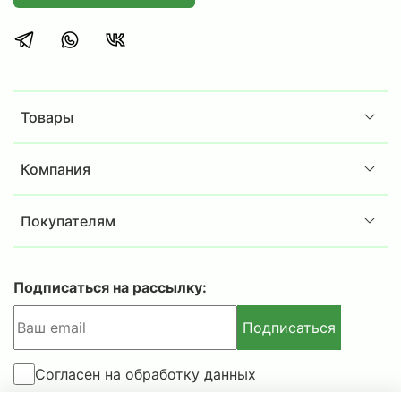
аккуратное хранение документации и
офисных принадлежностей.
Сотрудникам складов или ПВЗ, нуждающимся
в эргономичном решении для хранения
товаров, инструментов или комплектующих.
Товары
Дома, в гараже, на даче или в загородном
доме для хранения различных предметов и
припасов.
Компания
Комплектация:
Покупателям
Стойка
MS Strong 185 -
4шт.
Полка
MS Strong
70x40 - 4
шт
.
Комплект крепежа стойки MS S
trong
- 4шт.
Подписаться на рассылку:
Дополнительная информация:
Подписаться
в комплект стеллажа включены Г-образные
уголки 4шт. для усиления только нижней и
Согласен на обработку данных
верхней полок;