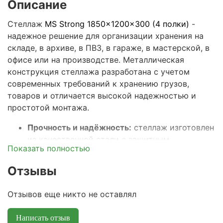
Описание
Стеллаж
MS Strong 1850x1200x300 (4 полки)
-
надежное решение для организации хранения на
складе, в архиве, в ПВЗ, в гараже, в мастерской, в
офисе или на производстве. Металлическая
конструкция стеллажа разработана с учетом
современных требований к хранению грузов,
товаров и отличается высокой надежностью и
простотой монтажа.
Прочность и надёжность:
стеллаж изготовлен
из качественной стали с защитным
Показать полностью
покрытием, что гарантирует устойчивость к
большим нагрузкам и долгий срок службы.
Отзывы
Максимальная распределенная нагрузка на
полку – 150кг, а весь стеллаж выдерживает
Отзывов еще никто не оставлял
общую нагрузку до 600кг.
Универсальные размеры:
ширина 12
0 см,
Написать отзыв
глубина 30 см и высота 185
см подходят для