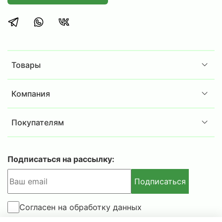
аккуратное хранение документации и
офисных принадлежностей.
Сотрудникам складов или ПВЗ, нуждающимся
в эргономичном решении для хранения
товаров, инструментов или комплектующих.
Товары
Дома, в гараже, на даче или в загородном
доме для хранения различных предметов и
припасов.
Компания
Комплектация:
Покупателям
Стойка
MS Strong 185 -
4шт.
Полка
MS Strong
120x30 - 4
шт
.
Комплект крепежа стойки MS S
trong
- 4шт.
Подписаться на рассылку:
Дополнительная информация:
Подписаться
в комплект стеллажа включены Г-образные
уголки 4шт. для усиления только нижней и
Согласен на обработку данных
верхней полок;