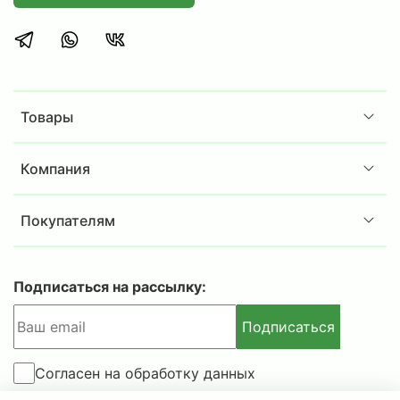
аккуратное хранение документации и
офисных принадлежностей.
Сотрудникам складов или ПВЗ, нуждающимся
в эргономичном решении для хранения
товаров, инструментов или комплектующих.
Товары
Дома, в гараже, на даче или в загородном
доме для хранения различных предметов и
припасов.
Компания
Комплектация:
Покупателям
Стойка
MS Strong 160 -
4шт.
Полка
MS Strong
150x60 - 3
шт
.
Комплект крепежа стойки MS S
trong
- 4шт.
Подписаться на рассылку:
Дополнительная информация:
Подписаться
в комплект стеллажа включены Г-образные
уголки 4шт. для усиления только нижней и
Согласен на обработку данных
верхней полок;