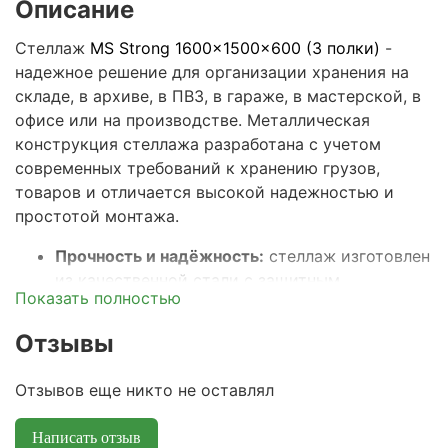
Описание
Стеллаж
MS Strong 1600x1500x600 (3 полки)
-
надежное решение для организации хранения на
складе, в архиве, в ПВЗ, в гараже, в мастерской, в
офисе или на производстве. Металлическая
конструкция стеллажа разработана с учетом
современных требований к хранению грузов,
товаров и отличается высокой надежностью и
простотой монтажа.
Прочность и надёжность:
стеллаж изготовлен
из качественной стали с защитным
Показать полностью
покрытием, что гарантирует устойчивость к
большим нагрузкам и долгий срок службы.
Отзывы
Максимальная распределенная нагрузка на
полку – 150кг, а весь стеллаж выдерживает
Отзывов еще никто не оставлял
общую нагрузку до 450кг.
Универсальные размеры:
ширина 15
0 см,
Написать отзыв
глубина 60 см и высота 160
см подходят для