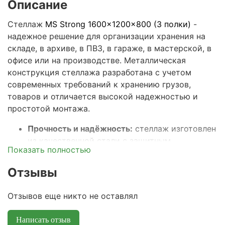
Описание
Стеллаж
MS Strong 1600x1200x800 (3 полки)
-
надежное решение для организации хранения на
складе, в архиве, в ПВЗ, в гараже, в мастерской, в
офисе или на производстве. Металлическая
конструкция стеллажа разработана с учетом
современных требований к хранению грузов,
товаров и отличается высокой надежностью и
простотой монтажа.
Прочность и надёжность:
стеллаж изготовлен
из качественной стали с защитным
Показать полностью
покрытием, что гарантирует устойчивость к
большим нагрузкам и долгий срок службы.
Отзывы
Максимальная распределенная нагрузка на
полку – 150кг, а весь стеллаж выдерживает
Отзывов еще никто не оставлял
общую нагрузку до 450кг.
Универсальные размеры:
ширина 12
0 см,
Написать отзыв
глубина 80 см и высота 160
см подходят для