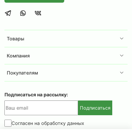
аккуратное хранение документации и
офисных принадлежностей.
Сотрудникам складов или ПВЗ, нуждающимся
в эргономичном решении для хранения
товаров, инструментов или комплектующих.
Товары
Дома, в гараже, на даче или в загородном
доме для хранения различных предметов и
припасов.
Компания
Комплектация:
Покупателям
Стойка
MS Strong 160 -
4шт.
Полка
MS Strong
120x80 - 3
шт
.
Комплект крепежа стойки MS S
trong
- 4шт.
Подписаться на рассылку:
Дополнительная информация:
Подписаться
в комплект стеллажа включены Г-образные
уголки 4шт. для усиления только нижней и
Согласен на обработку данных
верхней полок;