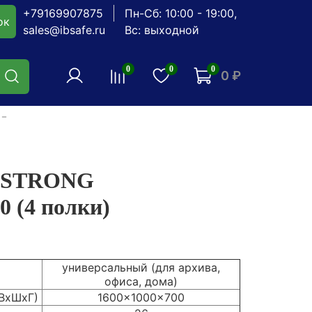
+79169907875
Пн-Сб: 10:00 - 19:00,
ок
sales@ibsafe.ru
Вс: выходной
0
0
0
0 ₽
S STRONG
0 (4 полки)
универсальный (для архива,
офиса, дома)
(ВхШхГ)
1600x1000x700