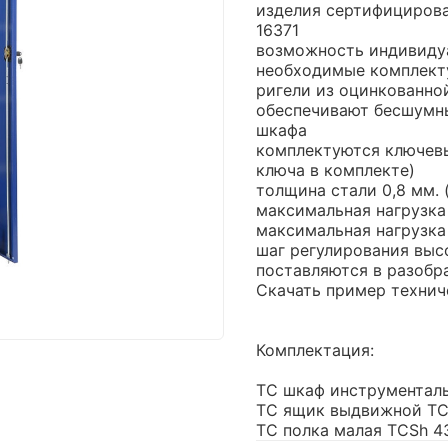
изделия сертифицирова
16371
возможность индивиду
необходимые комплект
ригели из оцинкованно
обеспечивают бесшумны
шкафа
комплектуются ключевы
ключа в комплекте)
толщина стали 0,8 мм. 
максимальная нагрузка 
максимальная нагрузка 
шаг регулирования выс
поставляются в разобр
Скачать пример технич
Комплектация:
TC шкаф инструменталь
TC ящик выдвижной TCF
TC полка малая TCSh 43