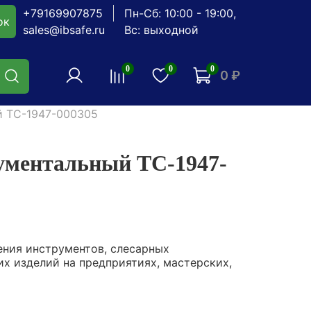
+79169907875
Пн-Сб: 10:00 - 19:00,
ок
sales@ibsafe.ru
Вс: выходной
0
0
0
0 ₽
й TC-1947-000305
ментальный TC-1947-
ения инструментов, слесарных
их изделий на предприятиях, мастерских,