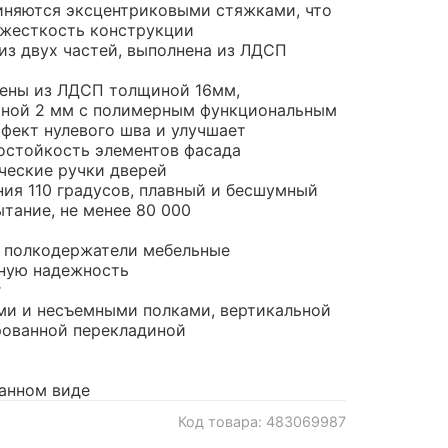
иняются эксцентриковыми стяжками, что
 жесткость конструкции
из двух частей, выполнена из ЛДСП
ены из ЛДСП толщиной 16мм,
иной 2 мм с полимерным функциональным
ффект нулевого шва и улучшает
остойкость элементов фасада
ческие ручки дверей
ния 110 градусов, плавный и бесшумный
тание, не менее 80 000
, полкодержатели мебельные
ную надежность
г
ми и несъемными полками, вертикальной
рованной перекладиной
анном виде
Код товара: 483069987