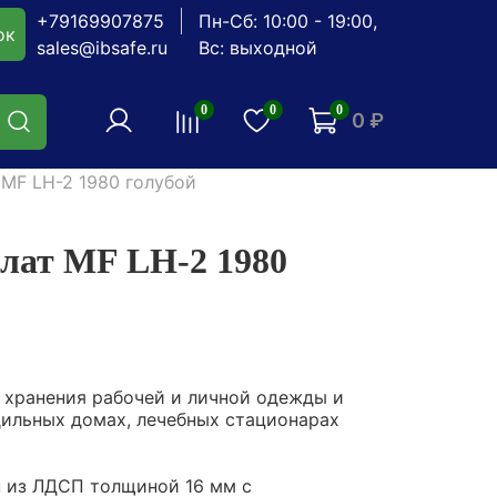
+79169907875
Пн-Сб: 10:00 - 19:00,
ок
sales@ibsafe.ru
Вс: выходной
0
0
0
0 ₽
 MF LH-2 1980 голубой
лат MF LH-2 1980
 хранения рабочей и личной одежды и
дильных домах, лечебных стационарах
 из ЛДСП толщиной 16 мм с