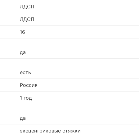
ЛДСП
ЛДСП
16
да
есть
Россия
1 год
да
эксцентриковые стяжки