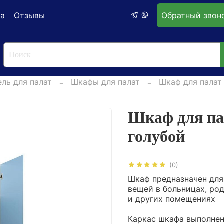
ка
Отзывы
Обратный звон
ль для палат
Шкафы для палат
Шкаф для палат
Шкаф для па
голубой
(0)
Шкаф предназначен для
вещей в больницах, ро
и других помещениях
Каркас шкафа выполнен